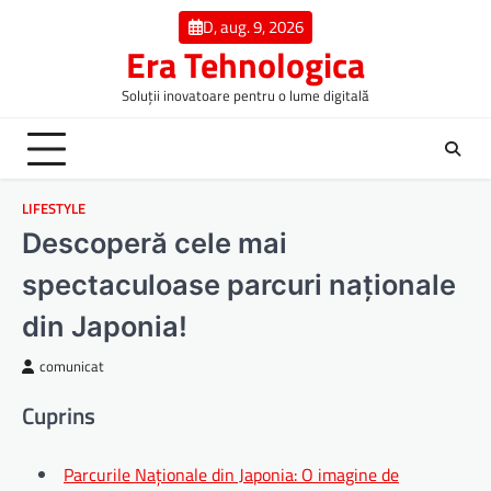
Skip
D, aug. 9, 2026
to
Era Tehnologica
content
Soluții inovatoare pentru o lume digitală
LIFESTYLE
Descoperă cele mai
spectaculoase parcuri naționale
din Japonia!
comunicat
Cuprins
Parcurile Naționale din Japonia: O imagine de