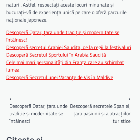
naturii. Astfel, respectați aceste locuri minunate și
bucurați-vă de experiența unică pe care o oferă parcurile
naționale japoneze.
Descoperă Qatar, țara unde tradiție și modernitate se
întâlnesc!
Descoperă secretul Arabiei Saudita, de la regii la festivaluri
Descoperă Secretul Sportului în Arabia Saudită
Cele mai mari personalități din Franța care au schimbat
lumea
Descoperă Secretul unei Vacanțe de Vis în Maldive
Navigare
⟵
⟶
în
Descoperă Qatar, țara unde
Descoperă secretele Spaniei,
tradiție și modernitate se
țara pasiunii și a atracțiilor
articole
întâlnesc!
turistice
Citeste si