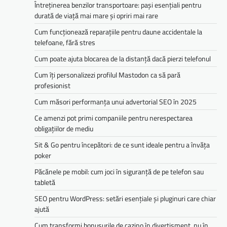
Întreținerea benzilor transportoare: pași esențiali pentru
durată de viață mai mare și opriri mai rare
Cum funcționează reparațiile pentru daune accidentale la
telefoane, fără stres
Cum poate ajuta blocarea de la distanță dacă pierzi telefonul
Cum îți personalizezi profilul Mastodon ca să pară
profesionist
Cum măsori performanța unui advertorial SEO în 2025
Ce amenzi pot primi companiile pentru nerespectarea
obligațiilor de mediu­­
Sit & Go pentru începători: de ce sunt ideale pentru a învăța
poker
Păcănele pe mobil: cum joci în siguranță de pe telefon sau
tabletă
SEO pentru WordPress: setări esențiale și pluginuri care chiar
ajută
Cum transformi bonusurile de cazino în divertisment, nu în