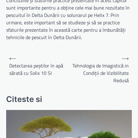
Concluziile și sfaturile practice prezentate în acest capitol
sunt importante pentru a obține cele mai bune rezultate în
pescuitul în Delta Dunării cu solunarul pe Helix 7. Prin
urmare, este important să se studieze și să se practice
sfaturile prezentate în această carte pentru a îmbunătăți
tehnicile de pescuit în Delta Dunării.
Navigare
⟵
⟶
în
Detectarea peștilor în apă
Tehnologia de Imagistică in
sărată cu Solix 10 SI
Condiții de Vizibilitate
articole
Redusă
Citeste si