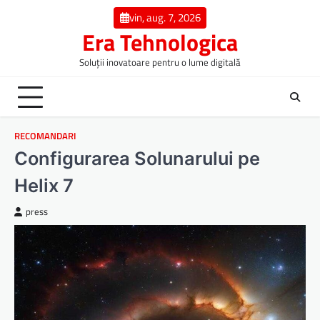
Skip
vin, aug. 7, 2026
to
Era Tehnologica
content
Soluții inovatoare pentru o lume digitală
RECOMANDARI
Configurarea Solunarului pe
Helix 7
press