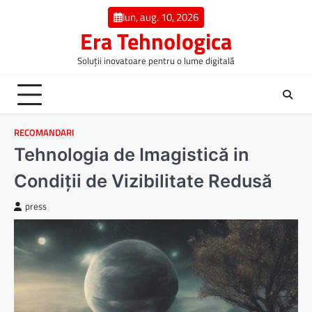
Skip
lun, aug. 10, 2026
to
Era Tehnologica
content
Soluții inovatoare pentru o lume digitală
RECOMANDARI
Tehnologia de Imagistică in
Condiții de Vizibilitate Redusă
press