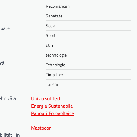
Recomandari
Sanatate
Social
toate
Sport
stiri
technologie
ică
Tehnologie
Timp liber
Turism
ehnică a
Universul Tech
Energie Sustenabila
Panouri Fotovoltaice
Mastodon
lității în