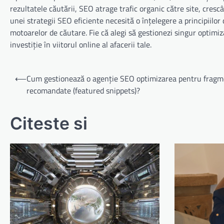
rezultatele căutării, SEO atrage trafic organic către site, cres
unei strategii SEO eficiente necesită o înțelegere a principiilor
motoarelor de căutare. Fie că alegi să gestionezi singur optimiza
investiție în viitorul online al afacerii tale.
Navigare
⟵
Cum gestionează o agenție SEO optimizarea pentru frag
în
recomandate (featured snippets)?
articole
Citeste si