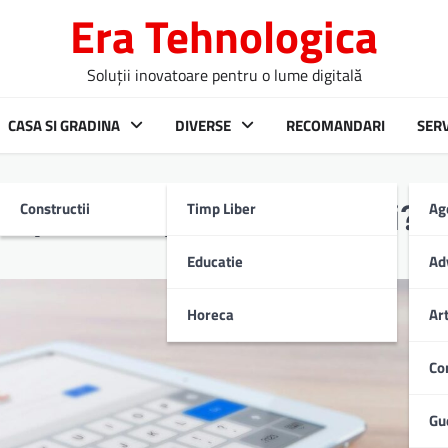
Era Tehnologica
Soluții inovatoare pentru o lume digitală
CASA SI GRADINA
DIVERSE
RECOMANDARI
SERV
Constructii
Timp Liber
Ag
important pentru site-uri?
Educatie
Ad
Horeca
Ar
Co
Gu