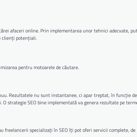
cărei afaceri online. Prin implementarea unor tehnici adecvate, put
clienți potențiali.
timizarea pentru motoarele de căutare.
u. Rezultatele nu sunt instantanee, ci apar treptat, în funcție d
ării. O strategie SEO bine implementată va genera rezultate pe term
u freelancerii specializați în SEO îți pot oferi servicii complete, de 