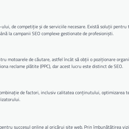
lui, de competiție și de serviciile necesare. Există soluții pentru 
, până la campanii SEO complexe gestionate de profesioniști.
ru motoarele de căutare, astfel încât să obții o poziționare organ
iționa reclame plătite (PPC), dar acest lucru este distinct de SEO.
mbinație de factori, inclusiv calitatea conținutului, optimizarea t
lizatorului.
tru succesul online al oricărui site web. Prin îmbunătățirea vizibi