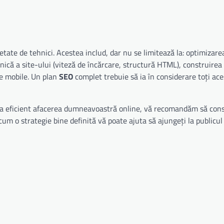
tate de tehnici. Acestea includ, dar nu se limitează la: optimizare
nică a site-ului (viteză de încărcare, structură HTML), construirea 
ive mobile. Un plan
SEO
complet trebuie să ia în considerare toți aceș
va eficient afacerea dumneavoastră online, vă recomandăm să cons
 cum o strategie bine definită vă poate ajuta să ajungeți la publicul 