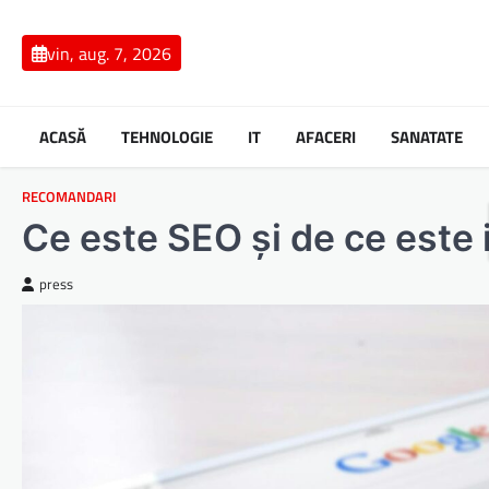
Skip
to
vin, aug. 7, 2026
content
ACASĂ
TEHNOLOGIE
IT
AFACERI
SANATATE
RECOMANDARI
Ce este SEO și de ce este 
press