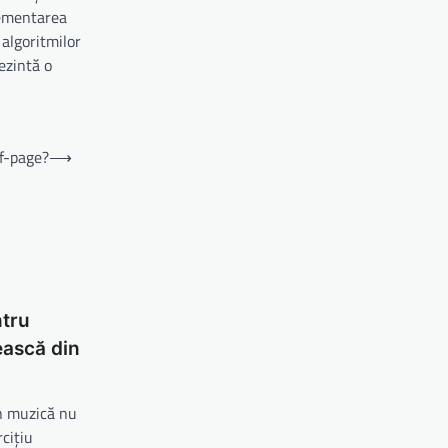
plementarea
 algoritmilor
ezintă o
ff-page?
⟶
ntru
sească din
în muzică nu
cițiu