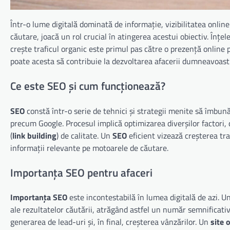
Într-o lume digitală dominată de informație, vizibilitatea onlin
căutare, joacă un rol crucial în atingerea acestui obiectiv. Înț
crește traficul organic este primul pas către o prezență online
poate acesta să contribuie la dezvoltarea afacerii dumneavoast
Ce este SEO și cum funcționează?
SEO
constă într-o serie de tehnici și strategii menite să îmbun
precum Google. Procesul implică optimizarea diverșilor factori, d
(
link building
) de calitate. Un
SEO
eficient vizează creşterea traf
informații relevante pe motoarele de căutare.
Importanța SEO pentru afaceri
Importanța SEO
este incontestabilă în lumea digitală de azi. U
ale rezultatelor căutării, atrăgând astfel un număr semnificativ d
generarea de lead-uri și, în final, creșterea vânzărilor. Un
site 