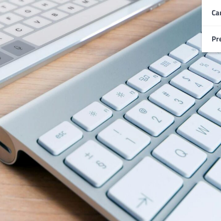
Ca
Pr