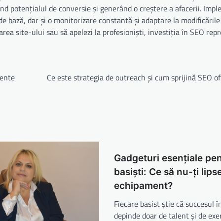
când potențialul de conversie și generând o creștere a afacerii. Im
 de bază, dar și o monitorizare constantă și adaptare la modificările
rea site-ului sau să apelezi la profesioniști, investiția în SEO repr
mente
Ce este strategia de outreach și cum sprijină SEO o
Gadgeturi esențiale pe
basiști: Ce să nu-ți lip
echipament?
Fiecare basist știe că succesul 
depinde doar de talent și de exer