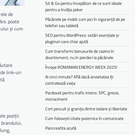
Sit & Go pentru începători: de ce sunt ideale
pentru a învăța poker
rele de
Păcănele pe mobil: cum joci în siguranță de pe
dvs. poate
telefon sau tabletă
-ului și cum
SEO pentru WordPress: setări esențiale și
pluginuri care chiar ajută
Cum transformi bonusurile de cazino în
divertisment, nu în pierderi la păcănele
căutare
Începe ROMANIAN ENERGY WEEK 2025!
de link-uri
Ai cinci minute? Află dacă anxietatea îți
ută
controlează viața
Pardoseli pentru trafic intens: SPC, gresie,
microciment
Cort pescuit și granița dintre izolare și libertate
le poziții
Cum folosești citate puternice în comunicate
i brandului,
Pancreatita acută
lung,