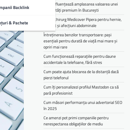
Cum influențează amplasarea valoarea unei
mpanii Backlink
proprietăți premium în București
Medic chirurg Medicover Pipera pentru hernie,
ețuri & Pachete
colecist și afecțiuni abdominale
Întreținerea benzilor transportoare: pași
esențiali pentru durată de viață mai mare și
opriri mai rare
Cum funcționează reparațiile pentru daune
accidentale la telefoane, fără stres
Cum poate ajuta blocarea de la distanță dacă
pierzi telefonul
Cum îți personalizezi profilul Mastodon ca să
pară profesionist
Cum măsori performanța unui advertorial SEO
în 2025
Ce amenzi pot primi companiile pentru
nerespectarea obligațiilor de mediu­­