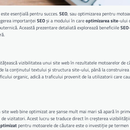
e este esențială pentru succes.
SEO
, sau optimizarea pentru motoa
elegerea importanței
SEO
și a modului în care
optimizarea site
-ului 
 puternică. Această prezentare detaliată explorează beneficiile
SEO
ră.
ătățească vizibilitatea unui site web în rezultatele motoarelor de 
e la conținutul textului și structura site-ului, până la construirea 
icului organic, adică a traficului provenit de la utilizatorii care ca
n site web bine optimizat are șanse mult mai mari să apară în prime
e vizitatori. Acest lucru se traduce direct în creșterea vizibilități
optimizat
pentru motoarele de căutare este o investiție pe termen 