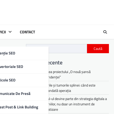
ICII
CONTACT
Caută
enție SEO
Articole recente
vertoriale SEO
Lansarea proiectului „O nouă șansă
independenței”
ticole SEO
Chisturile și tumorile splinei: când este
recomandată operația
municate De Presă
De ce AI-ul devine parte din strategia digitala a
companiilor, nu doar un instrument de
est Post & Link Building
automatizare