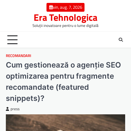
Skip
vin, aug. 7, 2026
to
Era Tehnologica
content
Soluții inovatoare pentru o lume digitală
RECOMANDARI
Cum gestionează o agenție SEO
optimizarea pentru fragmente
recomandate (featured
snippets)?
press