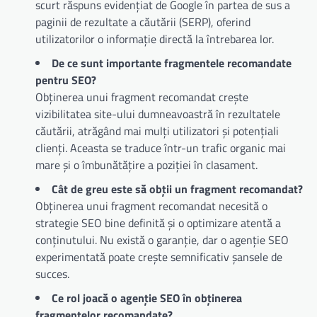
scurt răspuns evidențiat de Google în partea de sus a
paginii de rezultate a căutării (SERP), oferind
utilizatorilor o informație directă la întrebarea lor.
De ce sunt importante fragmentele recomandate
pentru SEO?
Obținerea unui fragment recomandat crește
vizibilitatea site-ului dumneavoastră în rezultatele
căutării, atrăgând mai mulți utilizatori și potențiali
clienți. Aceasta se traduce într-un trafic organic mai
mare și o îmbunătățire a poziției în clasament.
Cât de greu este să obții un fragment recomandat?
Obținerea unui fragment recomandat necesită o
strategie SEO bine definită și o optimizare atentă a
conținutului. Nu există o garanție, dar o agenție SEO
experimentată poate crește semnificativ șansele de
succes.
Ce rol joacă o agenție SEO în obținerea
fragmentelor recomandate?