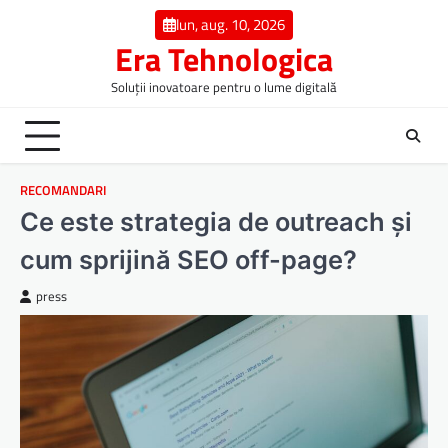
Skip
lun, aug. 10, 2026
to
Era Tehnologica
content
Soluții inovatoare pentru o lume digitală
RECOMANDARI
Ce este strategia de outreach și
cum sprijină SEO off-page?
press