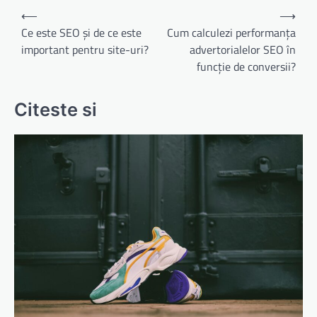
Navigare
⟵
⟶
în
Ce este SEO și de ce este
Cum calculezi performanța
important pentru site-uri?
advertorialelor SEO în
articole
funcție de conversii?
Citeste si