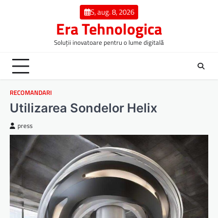
Skip
S, aug. 8, 2026
to
Era Tehnologica
content
Soluții inovatoare pentru o lume digitală
RECOMANDARI
Utilizarea Sondelor Helix
press