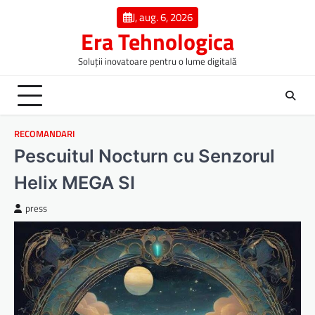
Skip
J, aug. 6, 2026
to
Era Tehnologica
content
Soluții inovatoare pentru o lume digitală
RECOMANDARI
Pescuitul Nocturn cu Senzorul
Helix MEGA SI
press