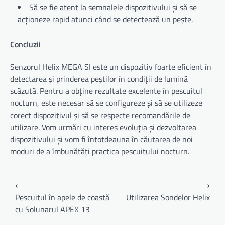
Să se fie atent la semnalele dispozitivului și să se
acționeze rapid atunci când se detectează un pește.
Concluzii
Senzorul Helix MEGA SI este un dispozitiv foarte eficient în
detectarea și prinderea peștilor în condiții de lumină
scăzută. Pentru a obține rezultate excelente în pescuitul
nocturn, este necesar să se configureze și să se utilizeze
corect dispozitivul și să se respecte recomandările de
utilizare. Vom urmări cu interes evoluția și dezvoltarea
dispozitivului și vom fi întotdeauna în căutarea de noi
moduri de a îmbunătăți practica pescuitului nocturn.
Navigare
⟵
⟶
în
Pescuitul în apele de coastă
Utilizarea Sondelor Helix
cu Solunarul APEX 13
articole