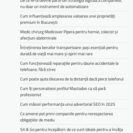
De ce AI-ul devine parte din strategia digitala a companiilor,
nu doar un instrument de automatizare
Cum influențează amplasarea valoarea unei proprietăți
premium în București
Medic chirurg Medicover Pipera pentru hernie, colecist și
afecțiuni abdominale
Întreținerea benzilor transportoare: pași esențiali pentru
durată de viață mai mare și opriri mai rare
Cum funcționează reparațiile pentru daune accidentale la
telefoane, fără stres
Cum poate ajuta blocarea de la distanță dacă pierzi telefonul
Cum îți personalizezi profilul Mastodon ca să pară
profesionist
Cum măsori performanța unui advertorial SEO în 2025
Ce amenzi pot primi companiile pentru nerespectarea
obligațiilor de mediu­­
Sit & Go pentru începători: de ce sunt ideale pentru a învăța