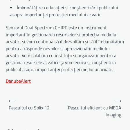
Îmbunătățirea educației și conștientizării publicului
asupra importanței protecției mediului acvatic
Senzorul Dual Spectrum CHIRP este un instrument
important în gestionarea resurselor și protecția mediului
acvatic, și vom continua să îl dezvoltăm și să îl îmbunătățim
pentru a răspunde nevoilor și aprovizionării mediului
acvatic. Vom colabora cu instituții și organizații pentru a
gestiona resursele acvatice și vom educa și conștientiza
publicul asupra importanței protecției mediului acvatic.
DanubeAlert
Navigare
⟵
⟶
în
Pescuitul cu Solix 12
Pescuitul eficient cu MEGA
Imaging
articole