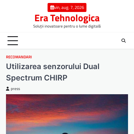
Skip
vin, aug. 7, 2026
to
Era Tehnologica
content
Soluții inovatoare pentru o lume digitală
RECOMANDARI
Utilizarea senzorului Dual
Spectrum CHIRP
press