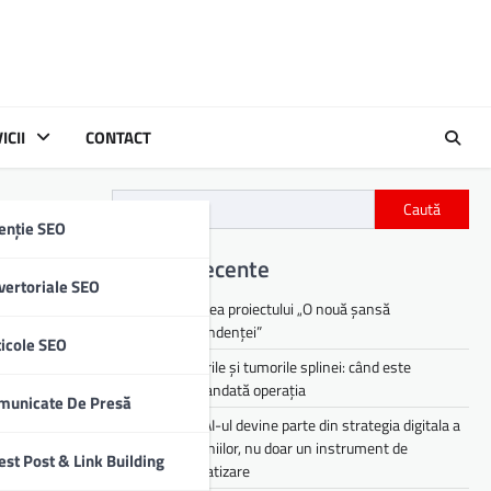
ICII
CONTACT
Caută
enție SEO
Articole recente
vertoriale SEO
Lansarea proiectului „O nouă șansă
uritatea
independenței”
ticole SEO
e și a
Chisturile și tumorile splinei: când este
 energie
recomandată operația
municate De Presă
De ce AI-ul devine parte din strategia digitala a
companiilor, nu doar un instrument de
est Post & Link Building
automatizare