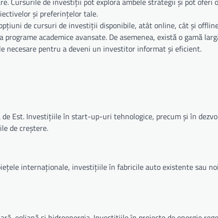
. Cursurile de investiții pot explora ambele strategii și pot oferi 
ectivelor și preferințelor tale.
țiuni de cursuri de investiții disponibile, atât online, cât și offlin
ă la programe academice avansate. De asemenea, există o gamă largă
ele necesare pentru a deveni un investitor informat și eficient.
e Est. Investițiile în start-up-uri tehnologice, precum și în dezvo
ile de creștere.
țele internaționale, investițiile în fabricile auto existente sau noi
ă, eoliană și hidroenergia. Investițiile în proiecte de energie reg