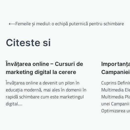
Navigare
⟵
Femeile și mediul: o echipă puternică pentru schimbare
în
articole
Citeste si
Învățarea online – Cursuri de
Importanța 
marketing digital la cerere
Campaniei
Învățarea online a devenit un pilon în
Cuprins Defini
educația modernă, mai ales în domenii în
Multimedia El
rapidă schimbare cum este marketingul
Multimedia Pl
digital.…
unei Campanii
Optimizarea u