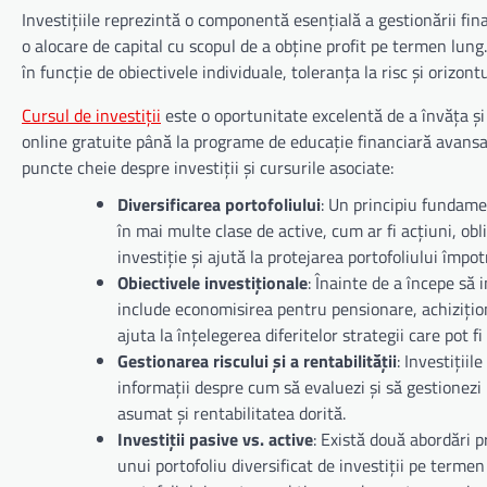
Investițiile reprezintă o componentă esențială a gestionării fina
o alocare de capital cu scopul de a obține profit pe termen lung.
în funcție de obiectivele individuale, toleranța la risc și orizont
Cursul de investiții
este o oportunitate excelentă de a învăța și d
online gratuite până la programe de educație financiară avansat
puncte cheie despre investiții și cursurile asociate:
Diversificarea portofoliului
: Un principiu fundamen
în mai multe clase de active, cum ar fi acțiuni, obl
investiție și ajută la protejarea portofoliului împotri
Obiectivele investiționale
: Înainte de a începe să 
include economisirea pentru pensionare, achiziționa
ajuta la înțelegerea diferitelor strategii care pot f
Gestionarea riscului și a rentabilității
: Investiții
informații despre cum să evaluezi și să gestionezi ri
asumat și rentabilitatea dorită.
Investiții pasive vs. active
: Există două abordări pr
unui portofoliu diversificat de investiții pe termen