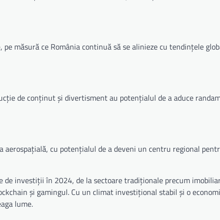
tere, pe măsură ce România continuă să se alinieze cu tendințele glob
ducție de conținut și divertisment au potențialul de a aduce randa
ia aerospațială, cu potențialul de a deveni un centru regional pent
 de investiții în 2024, de la sectoare tradiționale precum imobiliar
ckchain și gamingul. Cu un climat investițional stabil și o economi
reaga lume.