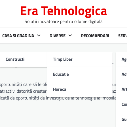
Era Tehnologica
Soluții inovatoare pentru o lume digitală
CASA SI GRADINA
DIVERSE
RECOMANDARI
SERV
Constructii
Timp Liber
Ag
estiții în România în 2024
Educatie
Ad
portunități care să le ofere randamente solide și să le asigure sec
Horeca
Ar
ractiv, datorită creșterii economice, a infrastructurii în dezvoltar
cată de oportunități de investiții, de la tehnologie la imobiliare și
Co
Gu