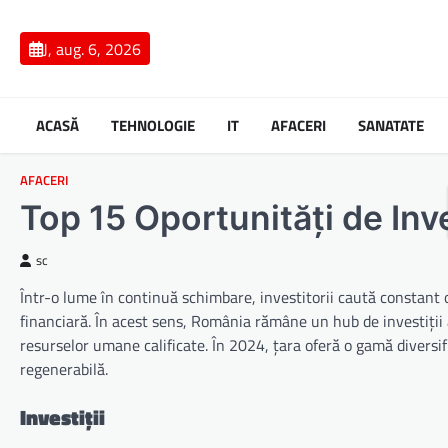
Skip
to
J, aug. 6, 2026
content
ACASĂ
TEHNOLOGIE
IT
AFACERI
SANATATE
AFACERI
Top 15 Oportunități de Inv
sc
Într-o lume în continuă schimbare, investitorii caută constant o
financiară. În acest sens, România rămâne un hub de investiții at
resurselor umane calificate. În 2024, țara oferă o gamă diversifi
regenerabilă.
Investiții