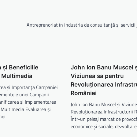
Antreprenoriat în industria de consultanță și servicii 
și Beneficiile
John Ion Banu Muscel ș
 Multimedia
Viziunea sa pentru
Revoluționarea Infrastr
rea și Importanța Campaniei
României
ementele unei Campanii
anificarea și Implementarea
John Ion Banu Muscel și Viziune
 Multimedia Evaluarea și
Revoluționarea Infrastructurii 
nei…
Într-un peisaj marcat de provoc
economice și sociale, dezvoltar