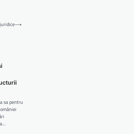
juridice
⟶
i
ucturii
a sa pentru
României
ări
ea…