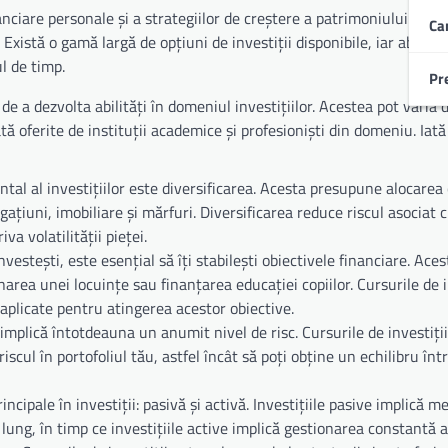
nciare personale și a strategiilor de creștere a patrimoniului. O in
Ca
 Există o gamă largă de opțiuni de investiții disponibile, iar abordăr
ul de timp.
Pr
e a dezvolta abilități în domeniul investițiilor. Acestea pot varia d
ă oferite de instituții academice și profesioniști din domeniu. Iat
tal al investițiilor este diversificarea. Acesta presupune alocarea 
igațiuni, imobiliare și mărfuri. Diversificarea reduce riscul asociat
va volatilității pieței.
investești, este esențial să îți stabilești obiectivele financiare. Ace
rea unei locuințe sau finanțarea educației copiilor. Cursurile de i
i aplicate pentru atingerea acestor obiective.
le implică întotdeauna un anumit nivel de risc. Cursurile de investiți
scul în portofoliul tău, astfel încât să poți obține un echilibru într
incipale în investiții: pasivă și activă. Investițiile pasive implică 
 lung, în timp ce investițiile active implică gestionarea constantă a