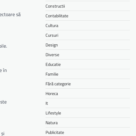
Constructii
sectoare să
Contabilitate
Cultura
Cursuri
Design
ile.
Diverse
Educatie
e în
Familie
Fără categorie
Horeca
este
It
Lifestyle
Natura
Publicitate
 și