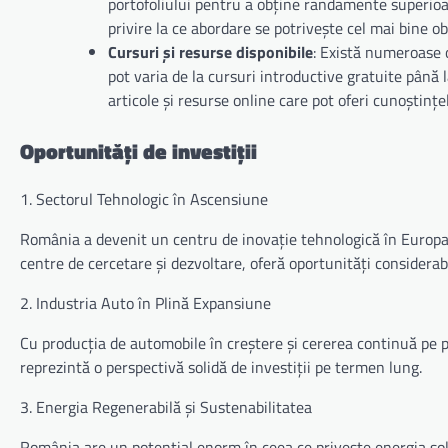
portofoliului pentru a obține randamente superioare
privire la ce abordare se potrivește cel mai bine obi
Cursuri și resurse disponibile
: Există numeroase op
pot varia de la cursuri introductive gratuite pân
articole și resurse online care pot oferi cunoștinț
Oportunități de investiții
1. Sectorul Tehnologic în Ascensiune
România a devenit un centru de inovație tehnologică în Europa d
centre de cercetare și dezvoltare, oferă oportunități considerab
2. Industria Auto în Plină Expansiune
Cu producția de automobile în creștere și cererea continuă pe pie
reprezintă o perspectivă solidă de investiții pe termen lung.
3. Energia Regenerabilă și Sustenabilitatea
România are un potențial enorm în ceea ce privește energia solar