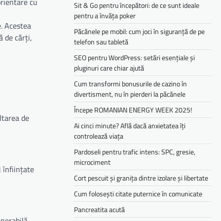
orientare cu
Sit & Go pentru începători: de ce sunt ideale
pentru a învăța poker
e. Acestea
Păcănele pe mobil: cum joci în siguranță de pe
 de cărți,
telefon sau tabletă
SEO pentru WordPress: setări esențiale și
pluginuri care chiar ajută
Cum transformi bonusurile de cazino în
divertisment, nu în pierderi la păcănele
Începe ROMANIAN ENERGY WEEK 2025!
ltarea de
Ai cinci minute? Află dacă anxietatea îți
controlează viața
Pardoseli pentru trafic intens: SPC, gresie,
microciment
 înființate
Cort pescuit și granița dintre izolare și libertate
Cum folosești citate puternice în comunicate
Pancreatita acută
enerabilă