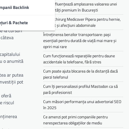
Cum influențează amplasarea valoarea unei
vestiție este
mpanii Backlink
proprietăți premium în București
ile variază
Medic chirurg Medicover Pipera pentru hernie,
ețuri & Pachete
colecist și afecțiuni abdominale
e la cursuri
Întreținerea benzilor transportoare: pași
ă câteva
esențiali pentru durată de viață mai mare și
opriri mai rare
capitalului
Cum funcționează reparațiile pentru daune
 cu o anumită
accidentale la telefoane, fără stres
Cum poate ajuta blocarea de la distanță dacă
stea ar putea
pierzi telefonul
nvestiții pot
Cum îți personalizezi profilul Mastodon ca să
pară profesionist
i oferă
Cum măsori performanța unui advertorial SEO
e riscul
în 2025
menținerea
Ce amenzi pot primi companiile pentru
nerespectarea obligațiilor de mediu­­