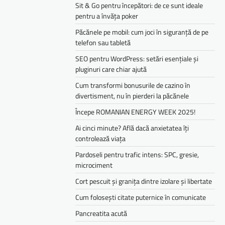
Sit & Go pentru începători: de ce sunt ideale
pentru a învăța poker
Păcănele pe mobil: cum joci în siguranță de pe
telefon sau tabletă
SEO pentru WordPress: setări esențiale și
pluginuri care chiar ajută
Cum transformi bonusurile de cazino în
divertisment, nu în pierderi la păcănele
Începe ROMANIAN ENERGY WEEK 2025!
Ai cinci minute? Află dacă anxietatea îți
controlează viața
Pardoseli pentru trafic intens: SPC, gresie,
microciment
Cort pescuit și granița dintre izolare și libertate
Cum folosești citate puternice în comunicate
Pancreatita acută