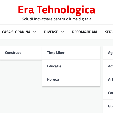
Era Tehnologica
Soluții inovatoare pentru o lume digitală
CASA SI GRADINA
DIVERSE
RECOMANDARI
SERV
tati
Constructii
Timp Liber
Ag
Educatie
Ad
Horeca
Ar
Co
Gu