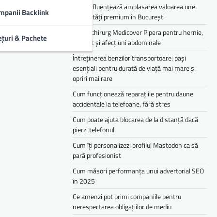
Cum influențează amplasarea valoarea unei
mpanii Backlink
proprietăți premium în București
Medic chirurg Medicover Pipera pentru hernie,
ețuri & Pachete
colecist și afecțiuni abdominale
Întreținerea benzilor transportoare: pași
esențiali pentru durată de viață mai mare și
opriri mai rare
Cum funcționează reparațiile pentru daune
accidentale la telefoane, fără stres
Cum poate ajuta blocarea de la distanță dacă
pierzi telefonul
Cum îți personalizezi profilul Mastodon ca să
pară profesionist
Cum măsori performanța unui advertorial SEO
în 2025
Ce amenzi pot primi companiile pentru
nerespectarea obligațiilor de mediu­­