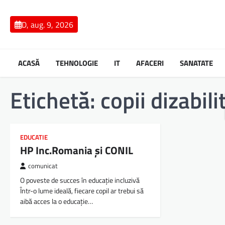
Skip
to
D, aug. 9, 2026
content
ACASĂ
TEHNOLOGIE
IT
AFACERI
SANATATE
Etichetă:
copii dizabili
EDUCATIE
HP Inc.Romania și CONIL
comunicat
O poveste de succes în educație incluzivă
Într-o lume ideală, fiecare copil ar trebui să
aibă acces la o educație…