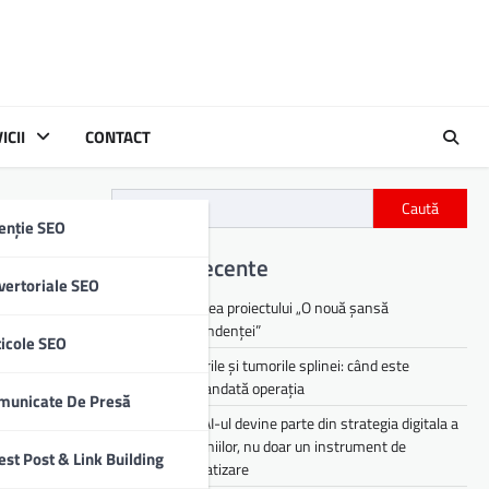
ICII
CONTACT
Caută
enție SEO
Articole recente
vertoriale SEO
Lansarea proiectului „O nouă șansă
independenței”
ticole SEO
Chisturile și tumorile splinei: când este
recomandată operația
municate De Presă
De ce AI-ul devine parte din strategia digitala a
companiilor, nu doar un instrument de
est Post & Link Building
automatizare