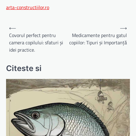
arta-constructiilor.ro
Navigare
⟵
⟶
în
Covorul perfect pentru
Medicamente pentru gatul
camera copilului: sfaturi și
copiilor: Tipuri și Importanță
articole
idei practice.
Citeste si