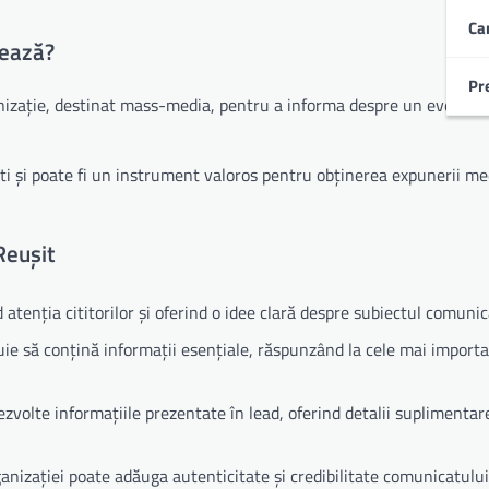
Ca
nează?
Pr
nizație, destinat mass-media, pentru a informa despre un evenime
i și poate fi un instrument valoros pentru obținerea expunerii med
Reușit
d atenția cititorilor și oferind o idee clară despre subiectul comunic
uie să conțină informații esențiale, răspunzând la cele mai import
volte informațiile prezentate în lead, oferind detalii suplimentar
anizației poate adăuga autenticitate și credibilitate comunicatului