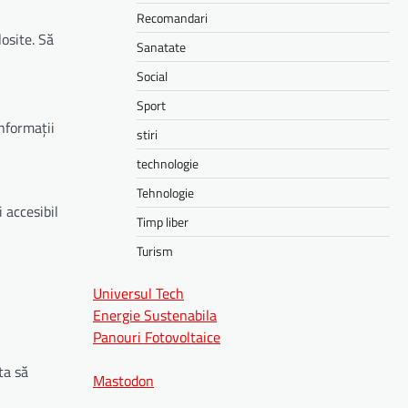
Recomandari
osite. Să
Sanatate
Social
Sport
informații
stiri
technologie
Tehnologie
 accesibil
Timp liber
Turism
Universul Tech
Energie Sustenabila
Panouri Fotovoltaice
ta să
Mastodon