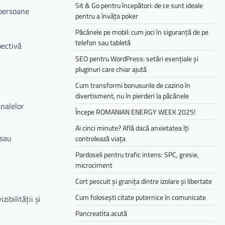
Sit & Go pentru începători: de ce sunt ideale
 persoane
pentru a învăța poker
Păcănele pe mobil: cum joci în siguranță de pe
telefon sau tabletă
pectivă
SEO pentru WordPress: setări esențiale și
pluginuri care chiar ajută
Cum transformi bonusurile de cazino în
divertisment, nu în pierderi la păcănele
nalelor
Începe ROMANIAN ENERGY WEEK 2025!
Ai cinci minute? Află dacă anxietatea îți
 sau
controlează viața
Pardoseli pentru trafic intens: SPC, gresie,
microciment
Cort pescuit și granița dintre izolare și libertate
Cum folosești citate puternice în comunicate
ibilității și
Pancreatita acută