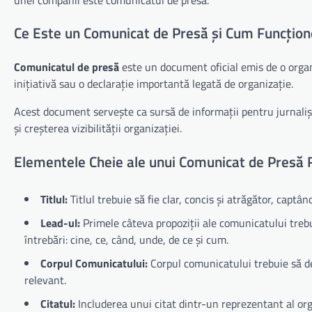
Ce Este un Comunicat de Presă și Cum Funcțio
Comunicatul de presă
este un document oficial emis de o orga
inițiativă sau o declarație importantă legată de organizație.
Acest document servește ca sursă de informații pentru jurnalișt
și creșterea vizibilității organizației.
Elementele Cheie ale unui Comunicat de Presă 
Titlul:
Titlul trebuie să fie clar, concis și atrăgător, captân
Lead-ul:
Primele câteva propoziții ale comunicatului treb
întrebări: cine, ce, când, unde, de ce și cum.
Corpul Comunicatului:
Corpul comunicatului trebuie să dez
relevant.
Citatul:
Includerea unui citat dintr-un reprezentant al org