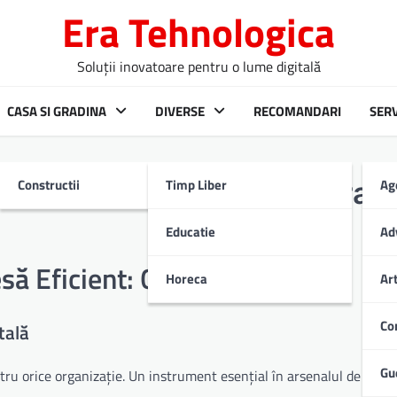
Era Tehnologica
Soluții inovatoare pentru o lume digitală
CASA SI GRADINA
DIVERSE
RECOMANDARI
SERV
Constructii
Timp Liber
Ag
 Presă Eficient: Ghid Pract
Educatie
Ad
ă Eficient: Ghid Practic
Horeca
Ar
Co
tală
Gu
ntru orice organizație. Un instrument esențial în arsenalul de comu