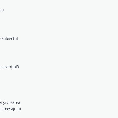
tlu
e subiectul
a esențială
i și crearea
tul mesajului