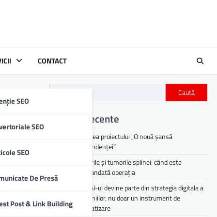
ICII
CONTACT
Caută
enție SEO
ic
Articole recente
vertoriale SEO
Lansarea proiectului „O nouă șansă
independenței”
ticole SEO
Chisturile și tumorile splinei: când este
recomandată operația
municate De Presă
De ce AI-ul devine parte din strategia digitala a
companiilor, nu doar un instrument de
est Post & Link Building
nicare al
automatizare