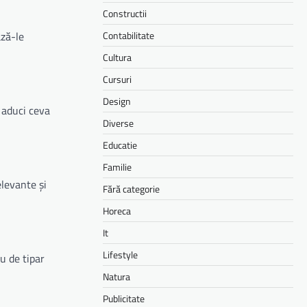
Constructii
ză-le
Contabilitate
Cultura
Cursuri
Design
ă aduci ceva
Diverse
Educatie
Familie
elevante și
Fără categorie
Horeca
It
Lifestyle
u de tipar
Natura
Publicitate