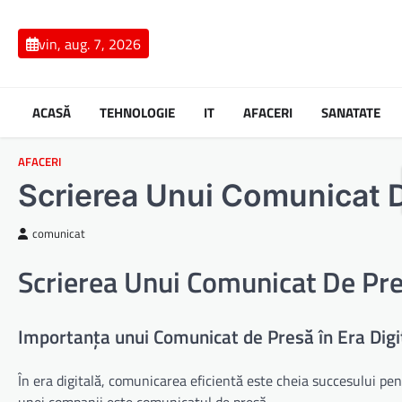
Skip
to
vin, aug. 7, 2026
content
ACASĂ
TEHNOLOGIE
IT
AFACERI
SANATATE
AFACERI
Scrierea Unui Comunicat De
comunicat
Scrierea Unui Comunicat De Pres
Importanța unui Comunicat de Presă în Era Digi
În era digitală, comunicarea eficientă este cheia succesului pe
unei companii este comunicatul de presă.