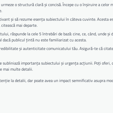
urmeze o structură clară și concisă. Începe cu o înșiruire a celor 
e.
ptivant și să rezume esența subiectului în câteva cuvinte. Acesta e
ă citească mai departe.
ului, răspunde la cele 5 întrebări de bază: cine, ce, când, unde și de
l dacă publicul țintă nu este familiarizat cu acesta.
edibilitate și autenticitate comunicatului tău. Asigură-te că citat
 subliniază importanța subiectului și urgența acțiunii. Poți oferi, 
e mai multe detalii.
enție la detalii, dar poate avea un impact semnificativ asupra mod