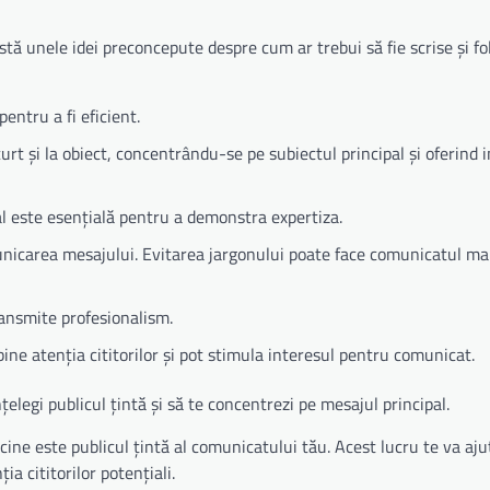
ă unele idei preconcepute despre cum ar trebui să fie scrise și fol
entru a fi eficient.
rt și la obiect, concentrându-se pe subiectul principal și oferind 
al este esențială pentru a demonstra expertiza.
unicarea mesajului. Evitarea jargonului poate face comunicatul mai
transmite profesionalism.
bine atenția cititorilor și pot stimula interesul pentru comunicat.
țelegi publicul țintă și să te concentrezi pe mesajul principal.
 cine este publicul țintă al comunicatului tău. Acest lucru te va aju
a cititorilor potențiali.