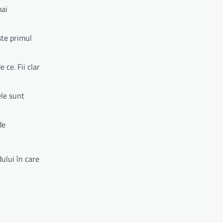
mai
ste primul
 ce. Fii clar
ele sunt
de
ului în care