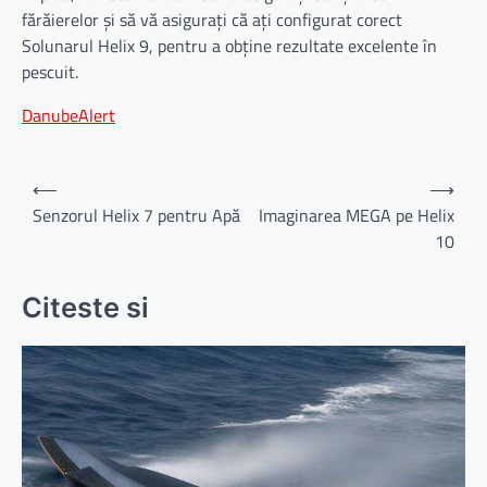
fărăierelor și să vă asigurați că ați configurat corect
Solunarul Helix 9, pentru a obține rezultate excelente în
pescuit.
DanubeAlert
Navigare
⟵
⟶
în
Senzorul Helix 7 pentru Apă
Imaginarea MEGA pe Helix
10
articole
Citeste si