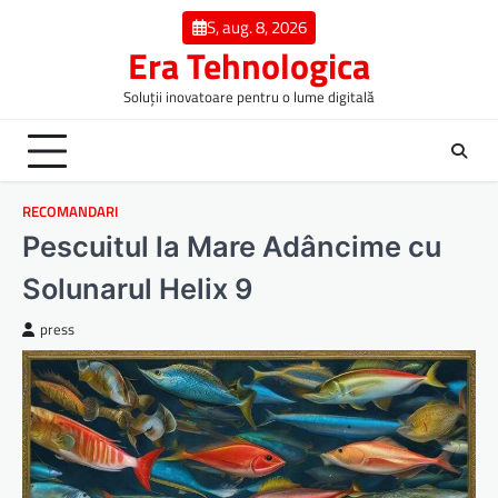
Skip
S, aug. 8, 2026
to
Era Tehnologica
content
Soluții inovatoare pentru o lume digitală
RECOMANDARI
Pescuitul la Mare Adâncime cu
Solunarul Helix 9
press