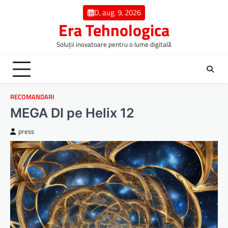
Skip
D, aug. 9, 2026
to
Era Tehnologica
content
Soluții inovatoare pentru o lume digitală
RECOMANDARI
MEGA DI pe Helix 12
press