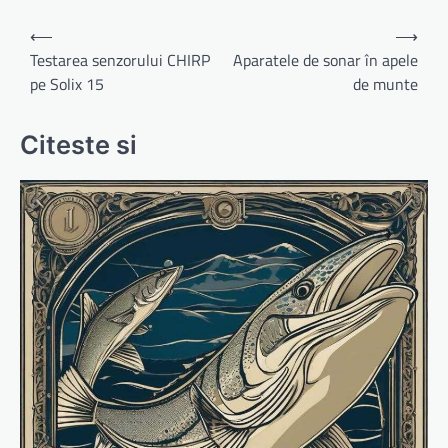
Navigare
⟵
⟶
în
Testarea senzorului CHIRP
Aparatele de sonar în apele
pe Solix 15
de munte
articole
Citeste si