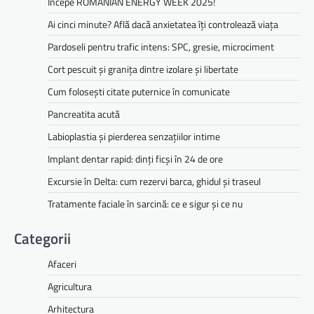
Începe ROMANIAN ENERGY WEEK 2025!
Ai cinci minute? Află dacă anxietatea îți controlează viața
Pardoseli pentru trafic intens: SPC, gresie, microciment
Cort pescuit și granița dintre izolare și libertate
Cum folosești citate puternice în comunicate
Pancreatita acută
Labioplastia și pierderea senzațiilor intime
Implant dentar rapid: dinți ficși în 24 de ore
Excursie în Delta: cum rezervi barca, ghidul și traseul
Tratamente faciale în sarcină: ce e sigur și ce nu
Categorii
Afaceri
Agricultura
Arhitectura