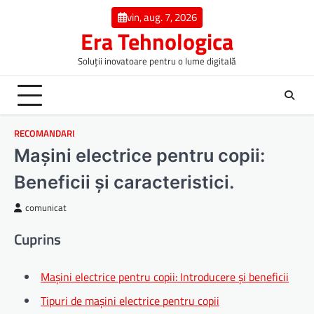
Skip
vin, aug. 7, 2026
to
Era Tehnologica
content
Soluții inovatoare pentru o lume digitală
RECOMANDARI
Mașini electrice pentru copii:
Beneficii și caracteristici.
comunicat
Cuprins
Mașini electrice pentru copii: Introducere și beneficii
Tipuri de mașini electrice pentru copii