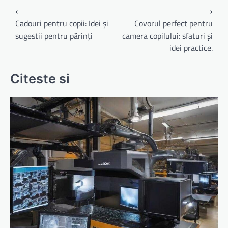
Navigare
⟵
⟶
în
Cadouri pentru copii: Idei și
Covorul perfect pentru
sugestii pentru părinți
camera copilului: sfaturi și
articole
idei practice.
Citeste si