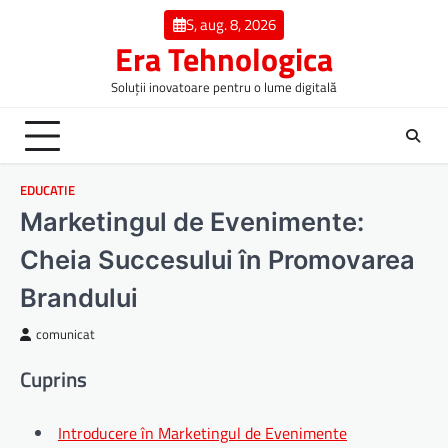
Skip
S, aug. 8, 2026
to
Era Tehnologica
content
Soluții inovatoare pentru o lume digitală
EDUCATIE
Marketingul de Evenimente:
Cheia Succesului în Promovarea
Brandului
comunicat
Cuprins
Introducere în Marketingul de Evenimente