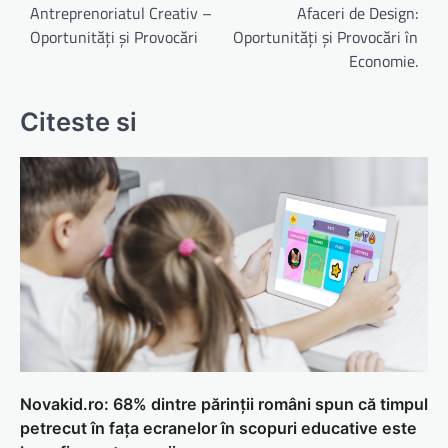
în
Antreprenoriatul Creativ –
Afaceri de Design:
Oportunități și Provocări
Oportunități și Provocări în
articole
Economie.
Citeste si
Novakid.ro: 68% dintre părinții români spun că timpul
petrecut în fața ecranelor în scopuri educative este