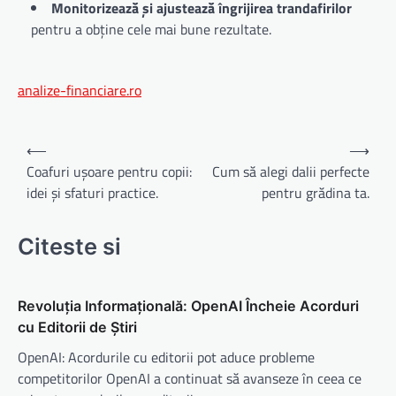
Monitorizează și ajustează îngrijirea trandafirilor
pentru a obține cele mai bune rezultate.
analize-financiare.ro
Navigare
⟵
⟶
în
Coafuri ușoare pentru copii:
Cum să alegi dalii perfecte
idei și sfaturi practice.
pentru grădina ta.
articole
Citeste si
Revoluția Informațională: OpenAI Încheie Acorduri
cu Editorii de Știri
OpenAI: Acordurile cu editorii pot aduce probleme
competitorilor OpenAI a continuat să avanseze în ceea ce