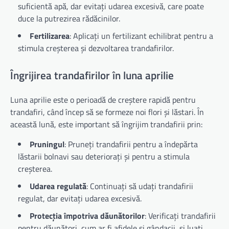
suficientă apă, dar evitați udarea excesivă, care poate
duce la putrezirea rădăcinilor.
Fertilizarea
: Aplicați un fertilizant echilibrat pentru a
stimula creșterea și dezvoltarea trandafirilor.
Îngrijirea trandafirilor în luna aprilie
Luna aprilie este o perioadă de creștere rapidă pentru
trandafiri, când încep să se formeze noi flori și lăstari. În
această lună, este important să îngrijim trandafirii prin:
Pruningul
: Pruneți trandafirii pentru a îndepărta
lăstarii bolnavi sau deteriorați și pentru a stimula
creșterea.
Udarea regulată
: Continuați să udați trandafirii
regulat, dar evitați udarea excesivă.
Protecția împotriva dăunătorilor
: Verificați trandafirii
pentru dăunători, cum ar fi afidele și gândacii, și luați