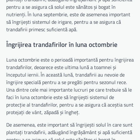
pentru a se asigura că solul este sănătos și bogat în
nutrienți. În luna septembrie, este de asemenea important
să îngrijești sistemul de irigare, pentru a se asigura că
trandafirii primesc suficientă apă.
Îngrijirea trandafirilor în luna octombrie
Luna octombrie este o perioadă importantă pentru îngrijirea
trandafirilor, deoarece este ultima lună a toamnei și
începutul iernii. În această lună, trandafirii au nevoie de
îngrijire specială pentru a se pregăti pentru sezonul rece.
Una dintre cele mai importante lucruri pe care trebuie să le
faci în luna octombrie este să îngrijești sistemul de
protecție al trandafirilor, pentru a se asigura că aceștia sunt
protejați de vânt, zăpadă și îngheț.
De asemenea, este important să îngrijești solul în care sunt
plantați trandafirii, adăugând îngrășământ și apă suficientă
pentru a se asigura că solul este sănătos și bogat în