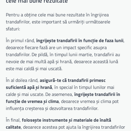
cele mai bune rezultate
Pentru a obține cele mai bune rezultate în îngrijirea
trandafirilor, este important să urmăriți următoarele
sfaturi:
În primul rând,
îngrijește trandafirii în funcție de faza lunii
,
deoarece fiecare fază are un impact specific asupra
trandafirilor. De pildă, în timpul lunii martie, trandafirii au
nevoie de mai multă apă și hrană, deoarece această lună
este mai caldă și mai uscată.
În al doilea rând,
asigură-te că trandafirii primesc
suficientă apă și hrană
, în special în timpul lunilor mai
calde și mai uscate. De asemenea,
îngrijește trandafirii în
funcție de vremea și clima
, deoarece vremea și clima pot
influența creșterea și dezvoltarea trandafirilor.
În final,
folosește instrumente și materiale de înaltă
calitate
, deoarece acestea pot ajuta la îngrijirea trandafirilor