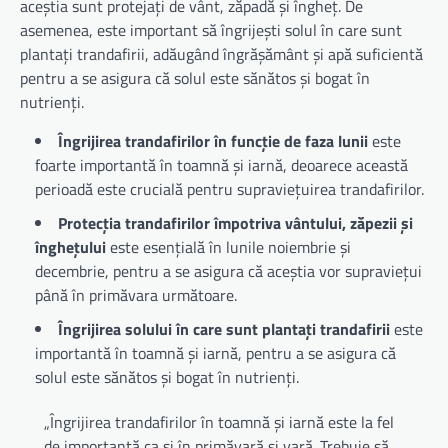
aceștia sunt protejați de vânt, zăpadă și îngheț. De
asemenea, este important să îngrijești solul în care sunt
plantați trandafirii, adăugând îngrășământ și apă suficientă
pentru a se asigura că solul este sănătos și bogat în
nutrienți.
Îngrijirea trandafirilor în funcție de faza lunii
este
foarte importantă în toamnă și iarnă, deoarece această
perioadă este crucială pentru supraviețuirea trandafirilor.
Protecția trandafirilor împotriva vântului, zăpezii și
înghețului
este esențială în lunile noiembrie și
decembrie, pentru a se asigura că aceștia vor supraviețui
până în primăvara următoare.
Îngrijirea solului în care sunt plantați trandafirii
este
importantă în toamnă și iarnă, pentru a se asigura că
solul este sănătos și bogat în nutrienți.
„Îngrijirea trandafirilor în toamnă și iarnă este la fel
de importantă ca și în primăvară și vară. Trebuie să