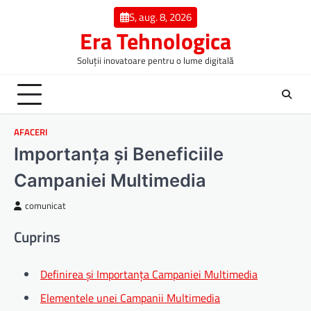
Skip
S, aug. 8, 2026
to
Era Tehnologica
content
Soluții inovatoare pentru o lume digitală
AFACERI
Importanța și Beneficiile
Campaniei Multimedia
comunicat
Cuprins
Definirea și Importanța Campaniei Multimedia
Elementele unei Campanii Multimedia