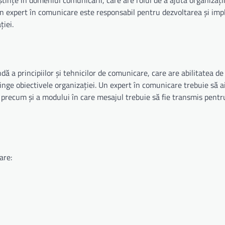
nțe în domeniul comunicării, care are rolul de a ajuta organizațiil
Un expert în comunicare este responsabil pentru dezvoltarea și im
ției.
 a principiilor și tehnicilor de comunicare, care are abilitatea de
atinge obiectivele organizației. Un expert în comunicare trebuie să 
a, precum și a modului în care mesajul trebuie să fie transmis pentru
are: