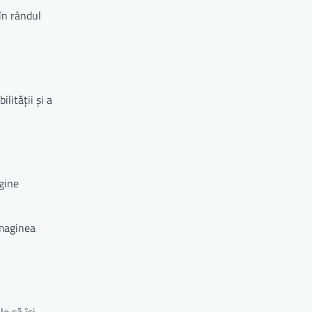
în rândul
lității și a
agine
imaginea