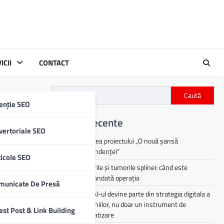
ICII
CONTACT
Caută
enție SEO
Articole recente
vertoriale SEO
Lansarea proiectului „O nouă șansă
independenței”
ticole SEO
Chisturile și tumorile splinei: când este
recomandată operația
municate De Presă
De ce AI-ul devine parte din strategia digitala a
companiilor, nu doar un instrument de
est Post & Link Building
automatizare