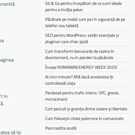
Sit & Go pentru începători: de ce sunt ideale
ransmită
pentru a învăța poker
Păcănele pe mobil: cum joci în siguranță de pe
telefon sau tabletă
SEO pentru WordPress: setări esențiale și
ea
pluginuri care chiar ajută
Cum transformi bonusurile de cazino în
divertisment, nu în pierderi la păcănele
maginea
Începe ROMANIAN ENERGY WEEK 2025!
Ai cinci minute? Află dacă anxietatea îți
controlează viața
Pardoseli pentru trafic intens: SPC, gresie,
t în
microciment
ă.
Cort pescuit și granița dintre izolare și libertate
Cum folosești citate puternice în comunicate
Pancreatita acută
atea să își