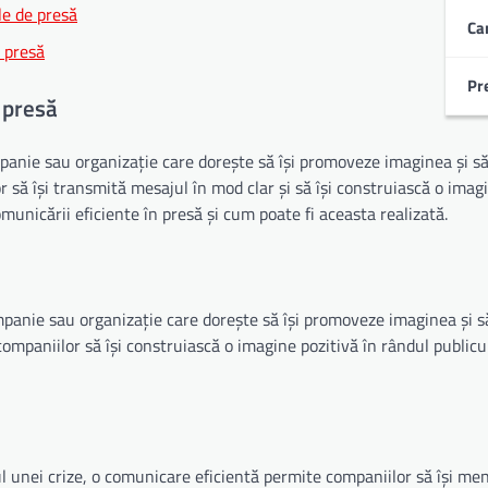
le de presă
Ca
 presă
Pr
 presă
anie sau organizație care dorește să își promoveze imaginea și să 
 să își transmită mesajul în mod clar și să își construiască o imag
municării eficiente în presă și cum poate fi aceasta realizată.
mpanie sau organizație care dorește să își promoveze imaginea și să
ompaniilor să își construiască o imagine pozitivă în rândul publiculu
ul unei crize, o comunicare eficientă permite companiilor să își me