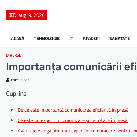
Skip
to
D, aug. 9, 2026
content
ACASĂ
TEHNOLOGIE
IT
AFACERI
SANATATE
DIVERSE
Importanța comunicării efi
comunicat
Cuprins
De ce este importantă comunicarea eficientă în presă
Ce este un expert în comunicare și ce rol are în presă
Avantajele angajării unui expert în comunicare pentru c