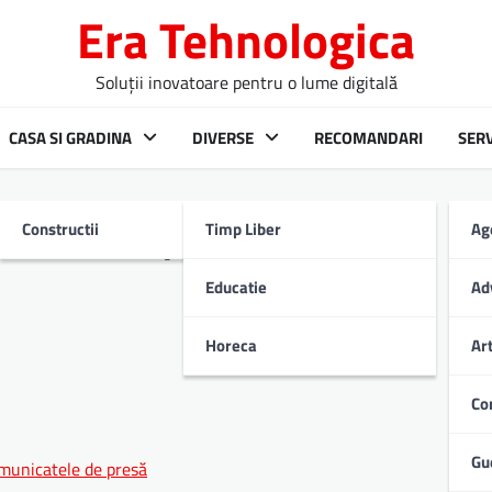
Era Tehnologica
Soluții inovatoare pentru o lume digitală
CASA SI GRADINA
DIVERSE
RECOMANDARI
SERV
Constructii
Timp Liber
Ag
ciente în presă.
Educatie
Ad
Horeca
Ar
Co
Gu
omunicatele de presă