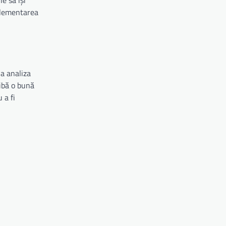
e să își
plementarea
 a analiza
aibă o bună
 a fi