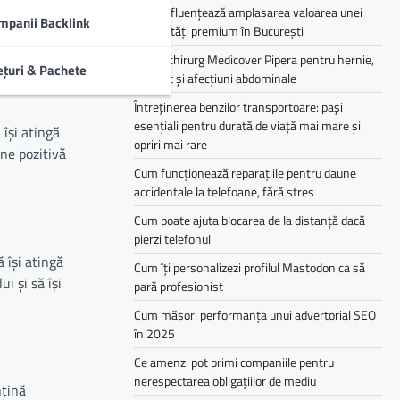
Cum influențează amplasarea valoarea unei
mpanii Backlink
proprietăți premium în București
Medic chirurg Medicover Pipera pentru hernie,
ețuri & Pachete
colecist și afecțiuni abdominale
Întreținerea benzilor transportoare: pași
esențiali pentru durată de viață mai mare și
își atingă
opriri mai rare
ine pozitivă
Cum funcționează reparațiile pentru daune
accidentale la telefoane, fără stres
Cum poate ajuta blocarea de la distanță dacă
pierzi telefonul
 își atingă
Cum îți personalizezi profilul Mastodon ca să
i și să își
pară profesionist
Cum măsori performanța unui advertorial SEO
în 2025
Ce amenzi pot primi companiile pentru
nerespectarea obligațiilor de mediu­­
nțină