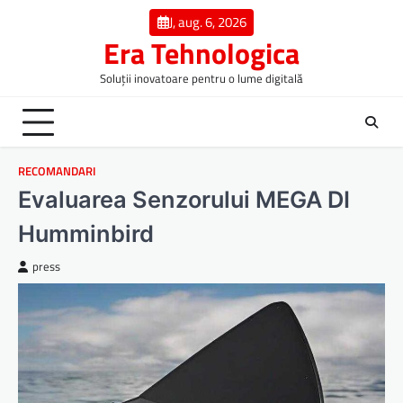
Skip
J, aug. 6, 2026
to
Era Tehnologica
content
Soluții inovatoare pentru o lume digitală
RECOMANDARI
Evaluarea Senzorului MEGA DI
Humminbird
press