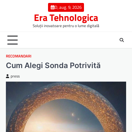
Skip
D, aug. 9, 2026
to
Era Tehnologica
content
Soluții inovatoare pentru o lume digitală
RECOMANDARI
Cum Alegi Sonda Potrivită
press