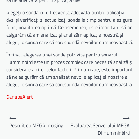
să fie adecvată pentru aplicația dvs.
Alegeți o sonda cu o frecvență adecvată pentru aplicația
dvs. și verificați și actualizați sonda la timp pentru a asigura
funcționalitatea optimă. De asemenea, este important să ne
asigurăm că am analizat și analizăm aplicația noastră și
alegeți o sonda care să corespundă nevoilor dumneavoastră.
În final, alegerea unei sonde potrivite pentru sonarul
Humminbird este un proces complex care necesită analiză și
considerare a diferitelor factori. Prin urmare, este important
să ne asigurăm că am analizat nevoile aplicației noastre și
alegeți o sonda care să corespundă nevoilor dumneavoastră.
DanubeAlert
Navigare
⟵
⟶
în
Pescuit cu MEGA Imaging
Evaluarea Senzorului MEGA
DI Humminbird
articole