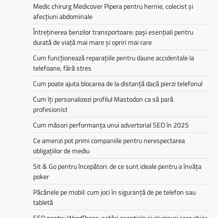
Medic chirurg Medicover Pipera pentru hernie, colecist și
afecțiuni abdominale
Întreținerea benzilor transportoare: pași esențiali pentru
durată de viață mai mare și opriri mai rare
Cum funcționează reparațiile pentru daune accidentale la
telefoane, fără stres
Cum poate ajuta blocarea de la distanță dacă pierzi telefonul
Cum îți personalizezi profilul Mastodon ca să pară
profesionist
Cum măsori performanța unui advertorial SEO în 2025
Ce amenzi pot primi companiile pentru nerespectarea
obligațiilor de mediu­­
Sit & Go pentru începători: de ce sunt ideale pentru a învăța
poker
Păcănele pe mobil: cum joci în siguranță de pe telefon sau
tabletă
SEO pentru WordPress: setări esențiale și pluginuri care chiar