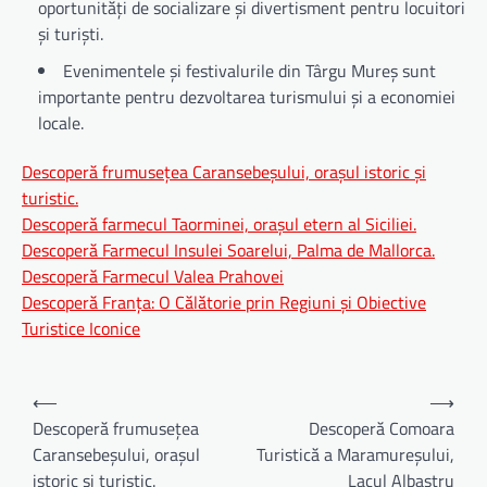
oportunități de socializare și divertisment pentru locuitori
și turiști.
Evenimentele și festivalurile din Târgu Mureș sunt
importante pentru dezvoltarea turismului și a economiei
locale.
Descoperă frumusețea Caransebeșului, orașul istoric și
turistic.
Descoperă farmecul Taorminei, orașul etern al Siciliei.
Descoperă Farmecul Insulei Soarelui, Palma de Mallorca.
Descoperă Farmecul Valea Prahovei
Descoperă Franța: O Călătorie prin Regiuni și Obiective
Turistice Iconice
Navigare
⟵
⟶
în
Descoperă frumusețea
Descoperă Comoara
Caransebeșului, orașul
Turistică a Maramureșului,
articole
istoric și turistic.
Lacul Albastru