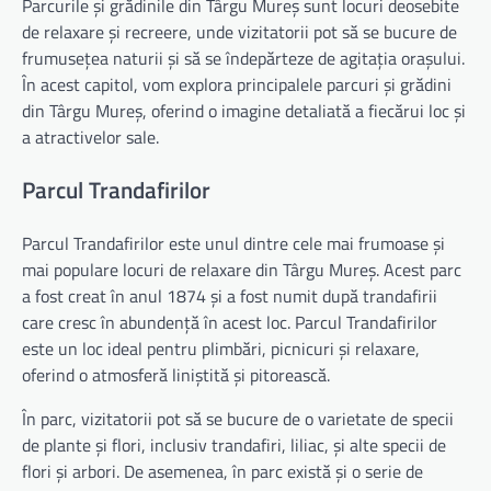
Parcurile și grădinile din Târgu Mureș sunt locuri deosebite
de relaxare și recreere, unde vizitatorii pot să se bucure de
frumusețea naturii și să se îndepărteze de agitația orașului.
În acest capitol, vom explora principalele parcuri și grădini
din Târgu Mureș, oferind o imagine detaliată a fiecărui loc și
a atractivelor sale.
Parcul Trandafirilor
Parcul Trandafirilor este unul dintre cele mai frumoase și
mai populare locuri de relaxare din Târgu Mureș. Acest parc
a fost creat în anul 1874 și a fost numit după trandafirii
care cresc în abundență în acest loc. Parcul Trandafirilor
este un loc ideal pentru plimbări, picnicuri și relaxare,
oferind o atmosferă liniștită și pitorească.
În parc, vizitatorii pot să se bucure de o varietate de specii
de plante și flori, inclusiv trandafiri, liliac, și alte specii de
flori și arbori. De asemenea, în parc există și o serie de