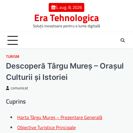
Skip
S, aug. 8, 2026
to
Era Tehnologica
content
Soluții inovatoare pentru o lume digitală
TURISM
Descoperă Târgu Mureș – Orașul
Culturii și Istoriei
comunicat
Cuprins
Harta Târgu Mureș – Prezentare Generală
Obiective Turistice Principale