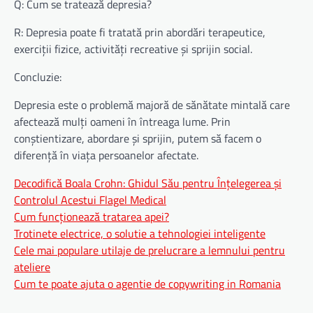
Q: Cum se tratează depresia?
R: Depresia poate fi tratată prin abordări terapeutice,
exerciții fizice, activități recreative și sprijin social.
Concluzie:
Depresia este o problemă majoră de sănătate mintală care
afectează mulți oameni în întreaga lume. Prin
conștientizare, abordare și sprijin, putem să facem o
diferență în viața persoanelor afectate.
Decodifică Boala Crohn: Ghidul Său pentru Înțelegerea și
Controlul Acestui Flagel Medical
Cum funcționează tratarea apei?
Trotinete electrice, o solutie a tehnologiei inteligente
Cele mai populare utilaje de prelucrare a lemnului pentru
ateliere
Cum te poate ajuta o agentie de copywriting in Romania