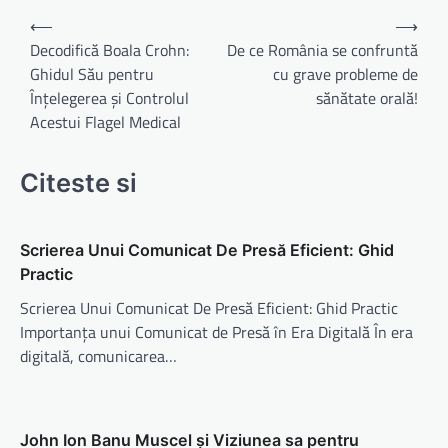
Navigare
⟵
⟶
în
Decodifică Boala Crohn:
De ce România se confruntă
Ghidul Său pentru
cu grave probleme de
articole
Înțelegerea și Controlul
sănătate orală!
Acestui Flagel Medical
Citeste si
Scrierea Unui Comunicat De Presă Eficient: Ghid
Practic
Scrierea Unui Comunicat De Presă Eficient: Ghid Practic
Importanța unui Comunicat de Presă în Era Digitală În era
digitală, comunicarea…
John Ion Banu Muscel și Viziunea sa pentru