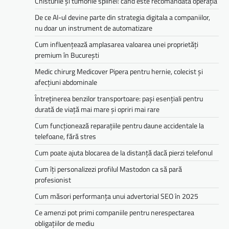
Chisturile și tumorile splinei: când este recomandată operația
De ce AI-ul devine parte din strategia digitala a companiilor,
nu doar un instrument de automatizare
Cum influențează amplasarea valoarea unei proprietăți
premium în București
Medic chirurg Medicover Pipera pentru hernie, colecist și
afecțiuni abdominale
Întreținerea benzilor transportoare: pași esențiali pentru
durată de viață mai mare și opriri mai rare
Cum funcționează reparațiile pentru daune accidentale la
telefoane, fără stres
Cum poate ajuta blocarea de la distanță dacă pierzi telefonul
Cum îți personalizezi profilul Mastodon ca să pară
profesionist
Cum măsori performanța unui advertorial SEO în 2025
Ce amenzi pot primi companiile pentru nerespectarea
obligațiilor de mediu­­