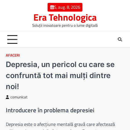
Skip
S, aug. 8, 2026
to
Era Tehnologica
content
Soluții inovatoare pentru o lume digitală
AFACERI
Depresia, un pericol cu care se
confruntă tot mai mulți dintre
noi!
comunicat
Introducere în problema depresiei
Depresia este o afecțiune mentală gravă care afectează