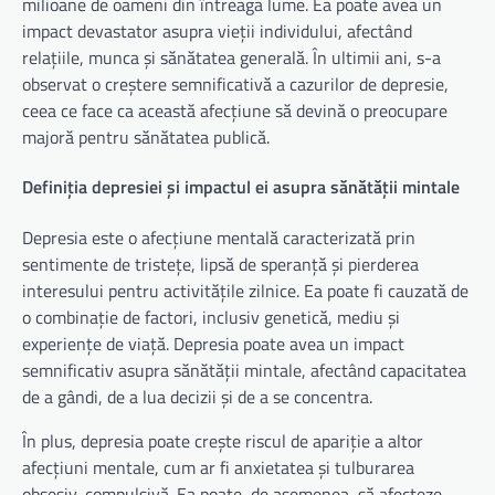
milioane de oameni din întreaga lume. Ea poate avea un
impact devastator asupra vieții individului, afectând
relațiile, munca și sănătatea generală. În ultimii ani, s-a
observat o creștere semnificativă a cazurilor de depresie,
ceea ce face ca această afecțiune să devină o preocupare
majoră pentru sănătatea publică.
Definiția depresiei și impactul ei asupra sănătății mintale
Depresia este o afecțiune mentală caracterizată prin
sentimente de tristețe, lipsă de speranță și pierderea
interesului pentru activitățile zilnice. Ea poate fi cauzată de
o combinație de factori, inclusiv genetică, mediu și
experiențe de viață. Depresia poate avea un impact
semnificativ asupra sănătății mintale, afectând capacitatea
de a gândi, de a lua decizii și de a se concentra.
În plus, depresia poate crește riscul de apariție a altor
afecțiuni mentale, cum ar fi anxietatea și tulburarea
obsesiv-compulsivă. Ea poate, de asemenea, să afecteze