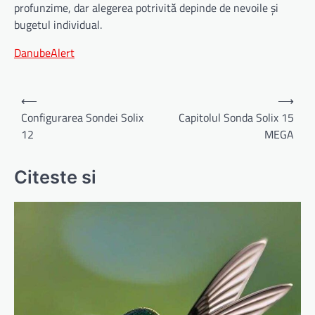
profunzime, dar alegerea potrivită depinde de nevoile și
bugetul individual.
DanubeAlert
Navigare
⟵
⟶
în
Configurarea Sondei Solix
Capitolul Sonda Solix 15
12
MEGA
articole
Citeste si