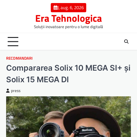
Skip
J, aug. 6, 2026
to
Era Tehnologica
content
Soluții inovatoare pentru o lume digitală
RECOMANDARI
Compararea Solix 10 MEGA SI+ și
Solix 15 MEGA DI
press