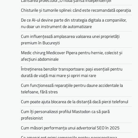
Lansarea proiectului „O nouă șansă independenței”
Chisturile și tumorile splinei: când este recomandată operația
De ce AI-ul devine parte din strategia digitala a companiilor,
nu doar un instrument de automatizare
Cum influențează amplasarea valoarea unei proprietăți
premium în București
Medic chirurg Medicover Pipera pentru hernie, colecist și
afecțiuni abdominale
Întreținerea benzilor transportoare: pași esențiali pentru
durată de viață mai mare și opriri mai rare
Cum funcționează reparațiile pentru daune accidentale la
telefoane, fără stres
Cum poate ajuta blocarea de la distanță dacă pierzi telefonul
Cum îți personalizezi profilul Mastodon ca să pară
profesionist
Cum măsori performanța unui advertorial SEO în 2025
Ce amenzi pot primi companiile pentru nerespectarea