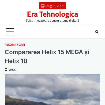
Skip
J, aug. 6, 2026
to
Era Tehnologica
content
Soluții inovatoare pentru o lume digitală
RECOMANDARI
Compararea Helix 15 MEGA și
Helix 10
press