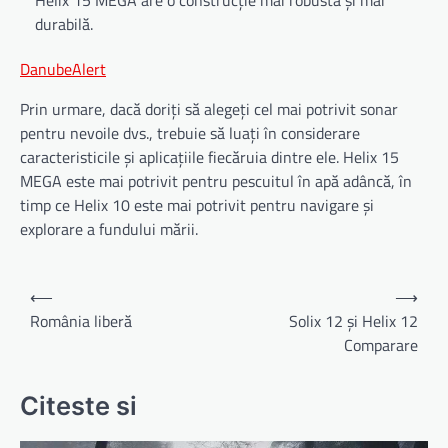
Helix 15 MEGA are o construcție mai robustă și mai
durabilă.
DanubeAlert
Prin urmare, dacă doriți să alegeți cel mai potrivit sonar
pentru nevoile dvs., trebuie să luați în considerare
caracteristicile și aplicațiile fiecăruia dintre ele. Helix 15
MEGA este mai potrivit pentru pescuitul în apă adâncă, în
timp ce Helix 10 este mai potrivit pentru navigare și
explorare a fundului mării.
Navigare
⟵
⟶
în
România liberă
Solix 12 și Helix 12
Comparare
articole
Citeste si