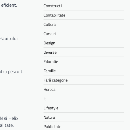
eficient.
Constructii
Contabilitate
Cultura
Cursuri
escuitului
Design
Diverse
Educatie
Familie
ntru pescuit.
Fără categorie
Horeca
It
Lifestyle
Natura
N și Helix
litate.
Publicitate