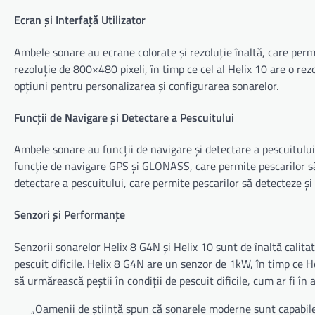
Ecran și Interfață Utilizator
Ambele sonare au ecrane colorate și rezoluție înaltă, care permit
rezoluție de 800×480 pixeli, în timp ce cel al Helix 10 are o rezo
opțiuni pentru personalizarea și configurarea sonarelor.
Funcții de Navigare și Detectare a Pescuitului
Ambele sonare au funcții de navigare și detectare a pescuitului
funcție de navigare GPS și GLONASS, care permite pescarilor să 
detectare a pescuitului, care permite pescarilor să detecteze și
Senzori și Performanțe
Senzorii sonarelor Helix 8 G4N și Helix 10 sunt de înaltă calitat
pescuit dificile. Helix 8 G4N are un senzor de 1kW, în timp ce 
să urmărească peștii în condiții de pescuit dificile, cum ar fi în
„Oamenii de știință spun că sonarele moderne sunt capabile s