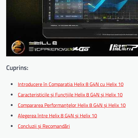
Cuprins:
Introducere în Comparatia Helix 8 G4N cu Helix 10
Caracteristicile și Funcțiile Helix 8 G4N și Helix 10
Compararea Performanțelor Helix 8 G4N și Helix 10
Alegerea între Helix 8 G4N și Helix 10
Concluzii și Recomandări