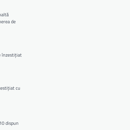
naltă
inerea de
 înzestițiat
estițiat cu
 10 dispun