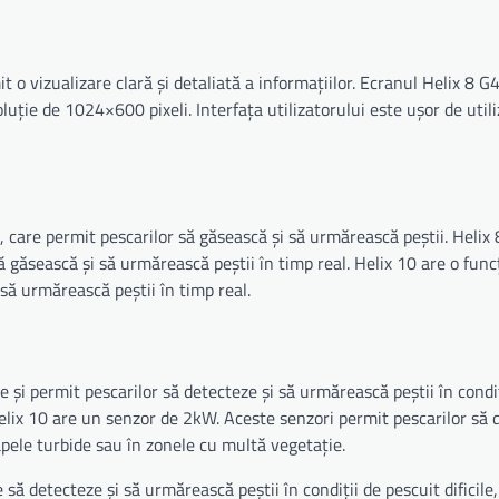
 o vizualizare clară și detaliată a informațiilor. Ecranul Helix 8 G
luție de 1024×600 pixeli. Interfața utilizatorului este ușor de utili
, care permit pescarilor să găsească și să urmărească peștii. Helix
găsească și să urmărească peștii în timp real. Helix 10 are o func
 să urmărească peștii în timp real.
e și permit pescarilor să detecteze și să urmărească peștii în condi
Helix 10 are un senzor de 2kW. Aceste senzori permit pescarilor să 
 apele turbide sau în zonele cu multă vegetație.
ă detecteze și să urmărească peștii în condiții de pescuit dificile,