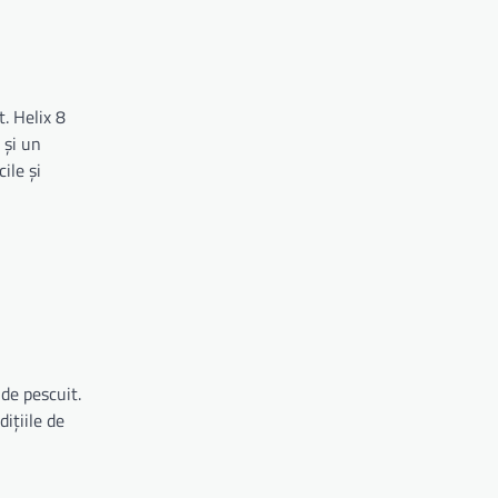
t. Helix 8
 și un
ile și
de pescuit.
ițiile de