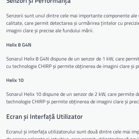
Senzori și Performanță
Senzorii sunt unul dintre cele mai importante componente ale u
calitate, care permit detectarea și urmărirea țintelor cu preciz
imagini clare și precise ale fundului mării.
Helix 8 G4N
Sonarul Helix 8 G4N dispune de un senzor de 1 kW, care permite 
cu technologie CHIRP și permite obținerea de imagini clare și pr
Helix 10
Sonarul Helix 10 dispune de un senzor de 2 kW, care permite det
technologie CHIRP și permite obținerea de imagini clare și preci
Ecran și Interfață Utilizator
Ecranul și interfața utilizatorului sunt două dintre cele mai 
de ecrane colorate și intuitive, care permit utilizatorilor să nav