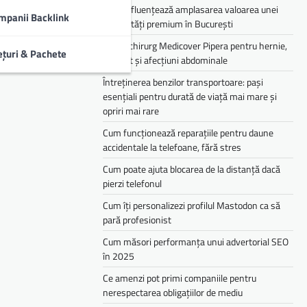
Cum influențează amplasarea valoarea unei
mpanii Backlink
proprietăți premium în București
Medic chirurg Medicover Pipera pentru hernie,
ețuri & Pachete
colecist și afecțiuni abdominale
Întreținerea benzilor transportoare: pași
esențiali pentru durată de viață mai mare și
opriri mai rare
Cum funcționează reparațiile pentru daune
accidentale la telefoane, fără stres
Cum poate ajuta blocarea de la distanță dacă
pierzi telefonul
Cum îți personalizezi profilul Mastodon ca să
pară profesionist
Cum măsori performanța unui advertorial SEO
în 2025
Ce amenzi pot primi companiile pentru
nerespectarea obligațiilor de mediu­­