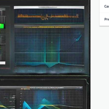
Ca
Pr