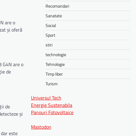
Recomandari
Sanatate
4N are o
Social
zat și oferă
Sport
stiri
technologie
 8 G4N are o
Tehnologie
ție de
Timp liber
Turism
Universul Tech
Energie Sustenabila
ții de
Panouri Fotovoltaice
detecteze și
Mastodon
 dar este