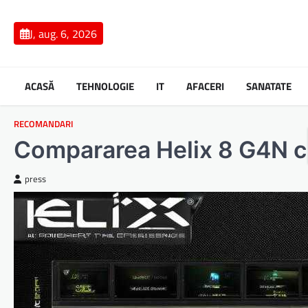
Skip
to
J, aug. 6, 2026
content
ACASĂ
TEHNOLOGIE
IT
AFACERI
SANATATE
RECOMANDARI
Compararea Helix 8 G4N c
press