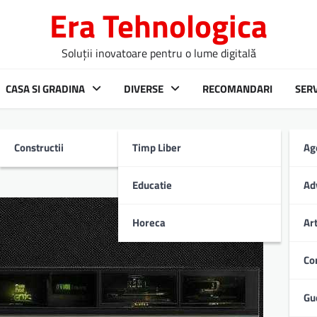
Era Tehnologica
Soluții inovatoare pentru o lume digitală
CASA SI GRADINA
DIVERSE
RECOMANDARI
SERV
Constructii
Timp Liber
Ag
u Helix 10
Educatie
Ad
Horeca
Ar
Co
Gu