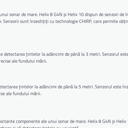
nui sonar de mare. Helix 8 G4N și Helix 10 dispun de senzori de î
ie. Senzorii sunt înzestițiți cu technologie CHIRP, care permite obț
detectarea țintelor la adâncimi de până la 3 metri. Senzorul este
ecise ale fundului mării.
ectarea țintelor la adâncimi de până la 5 metri. Senzorul este înz
se ale fundului mării.
importante componente ale unui sonar de mare. Helix 8 G4N și Helix
igheze și să detecteze țintele cu ușurință.