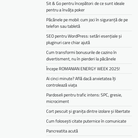
Sit & Go pentru începători: de ce sunt ideale
pentru a învăța poker
Păcănele pe mobil: cum joci în siguranță de pe
telefon sau tabletă
SEO pentru WordPress: setări esențiale și
pluginuri care chiar ajută
Cum transformi bonusurile de cazino în
divertisment, nu în pierderi la păcănele
Începe ROMANIAN ENERGY WEEK 2025!
Ai cinci minute? Află dacă anxietatea îți
controlează viața
Pardoseli pentru trafic intens: SPC, gresie,
microciment
Cort pescuit și granița dintre izolare și libertate
Cum folosești citate puternice în comunicate
Pancreatita acută