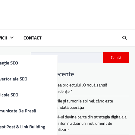
ICII
CONTACT
Caută
enție SEO
Articole recente
vertoriale SEO
Lansarea proiectului „O nouă șansă
independenței”
ticole SEO
Chisturile și tumorile splinei: când este
recomandată operația
municate De Presă
De ce AI-ul devine parte din strategia digitala a
companiilor, nu doar un instrument de
est Post & Link Building
automatizare