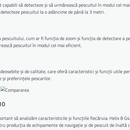
t capabili să detecteze și să urmărească pescuitul în modul cel mai 
ă detecteze pescuitul la o adâncime de până la 3 metri.
 pescuitului, cum ar fi funcția de zoom și funcția de detectare a p
rească pescuitul în modul cel mai eficient.
osebite și de calitate, care oferă caracteristici și funcții utile pe
și preferințele pescarilor.
 10
tant să analizăm caracteristicile și funcțiile fiecăruia. Helix 8 G4
 producția de echipamente de navigație și de pescuit de înaltă ca