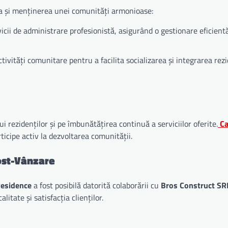
ea și menținerea unei comunități armonioase:
icii de administrare profesionistă, asigurând o gestionare eficient
ivități comunitare pentru a facilita socializarea și integrarea rezi
rezidenților și pe îmbunătățirea continuă a serviciilor oferite.
C
rticipe activ la dezvoltarea comunității.
Post-Vânzare
esidence
a fost posibilă datorită colaborării cu
Bros Construct SR
tate și satisfacția clienților.