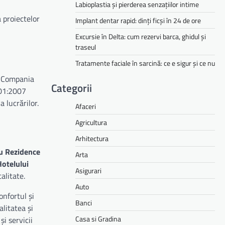
Labioplastia și pierderea senzațiilor intime
 proiectelor
Implant dentar rapid: dinți ficși în 24 de ore
Excursie în Delta: cum rezervi barca, ghidul și
traseul
Tratamente faciale în sarcină: ce e sigur și ce nu
i. Compania
Categorii
001:2007
 lucrărilor.
Afaceri
Agricultura
Arhitectura
u Rezidence
Arta
Hotelului
Asigurari
alitate.
Auto
onfortul și
Banci
litatea și
Casa si Gradina
și servicii