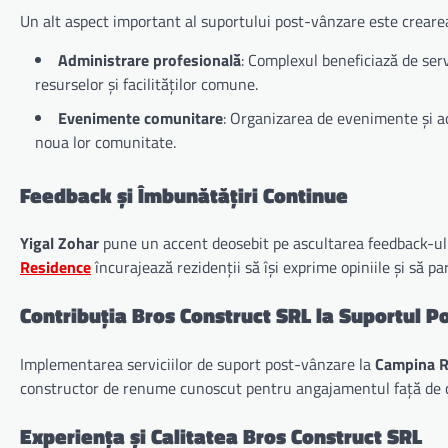
Un alt aspect important al suportului post-vânzare este crear
Administrare profesională
: Complexul beneficiază de serv
resurselor și facilităților comune.
Evenimente comunitare
: Organizarea de evenimente și act
noua lor comunitate.
Feedback și Îmbunătățiri Continue
Yigal Zohar
pune un accent deosebit pe ascultarea feedback-ului 
Residence
încurajează rezidenții să își exprime opiniile și să pa
Contribuția Bros Construct SRL la Suportul 
Implementarea serviciilor de suport post-vânzare la
Campina R
constructor de renume cunoscut pentru angajamentul față de cali
Experiența și Calitatea Bros Construct SRL