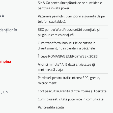
Sit & Go pentru începători: de ce sunt ideale
pentru a învăța poker
ă a
Păcănele pe mobil: cum joci în siguranță de pe
telefon sau tabletă
denților în
SEO pentru WordPress: setări esențiale și
pluginuri care chiar ajută
Cum transformi bonusurile de cazino în
divertisment, nu în pierderi la păcănele
Începe ROMANIAN ENERGY WEEK 2025!
ampina
Ai cinci minute? Află dacă anxietatea îți
controlează viața
Pardoseli pentru trafic intens: SPC, gresie,
microciment
Cort pescuit și granița dintre izolare și libertate
L
, un
Cum folosești citate puternice în comunicate
Pancreatita acută