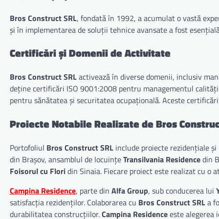
Bros Construct SRL
, fondată în 1992, a acumulat o vastă experi
și în implementarea de soluții tehnice avansate a fost esenția
Certificări și Domenii de Activitate
Bros Construct SRL
activează în diverse domenii, inclusiv mana
deține certificări ISO 9001:2008 pentru managementul calit
pentru sănătatea și securitatea ocupațională. Aceste certificări 
Proiecte Notabile Realizate de Bros Constru
Portofoliul
Bros Construct SRL
include proiecte rezidențiale ș
din Brașov, ansamblul de locuințe
Transilvania Residence
din B
Foisorul cu Flori
din Sinaia. Fiecare proiect este realizat cu o a
Campina Residence
, parte din
Alfa Group
, sub conducerea lui
satisfacția rezidenților. Colaborarea cu
Bros Construct SRL
a fo
durabilitatea construcțiilor.
Campina Residence
este alegerea id