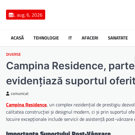
Skip
to
J, aug. 6, 2026
content
ACASĂ
TEHNOLOGIE
IT
AFACERI
SANATATE
DIVERSE
Campina Residence, parte 
evidențiază suportul oferi
comunicat
Campina Residence
, un complex rezidențial de prestigiu dezvo
calitatea construcției și designul modern, ci și prin suportul of
locuire excepționale include servicii de asistență post-vânzare 
Importanța Suportului Post-Vânzare