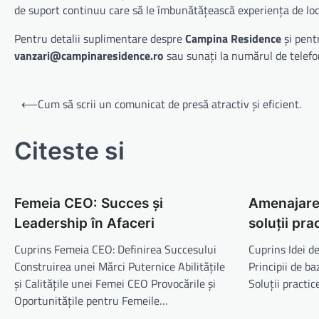
de suport continuu care să le îmbunătățească experiența de loc
Pentru detalii suplimentare despre
Campina Residence
și pent
vanzari@campinaresidence.ro
sau sunați la numărul de telef
Navigare
⟵
Cum să scrii un comunicat de presă atractiv și eficient.
în
articole
Citeste si
Femeia CEO: Succes și
Amenajarea 
Leadership în Afaceri
soluții pra
Cuprins Femeia CEO: Definirea Succesului
Cuprins Idei d
Construirea unei Mărci Puternice Abilitățile
Principii de b
și Calitățile unei Femei CEO Provocările și
Soluții practi
Oportunitățile pentru Femeile…