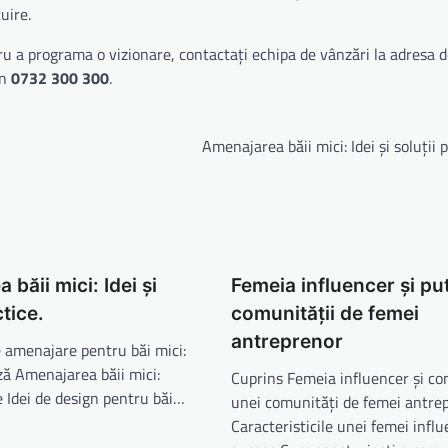
uire.
ru a programa o vizionare, contactați echipa de vânzări la adresa 
on
0732 300 300
.
Amenajarea băii mici: Idei și soluții p
băii mici: Idei și
Femeia influencer și pu
ctice.
comunității de femei
antreprenor
e amenajare pentru băi mici:
ază Amenajarea băii mici:
Cuprins Femeia influencer și co
ce Idei de design pentru băi…
unei comunități de femei antre
Caracteristicile unei femei infl