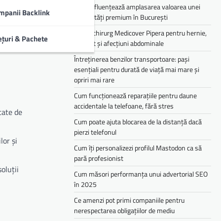
Cum influențează amplasarea valoarea unei
mpanii Backlink
proprietăți premium în București
ampina
e noua lor
Medic chirurg Medicover Pipera pentru hernie,
ețuri & Pachete
colecist și afecțiuni abdominale
Întreținerea benzilor transportoare: pași
esențiali pentru durată de viață mai mare și
opriri mai rare
Cum funcționează reparațiile pentru daune
accidentale la telefoane, fără stres
tate de
Cum poate ajuta blocarea de la distanță dacă
pierzi telefonul
lor și
Cum îți personalizezi profilul Mastodon ca să
pară profesionist
oluții
Cum măsori performanța unui advertorial SEO
în 2025
Ce amenzi pot primi companiile pentru
nerespectarea obligațiilor de mediu­­