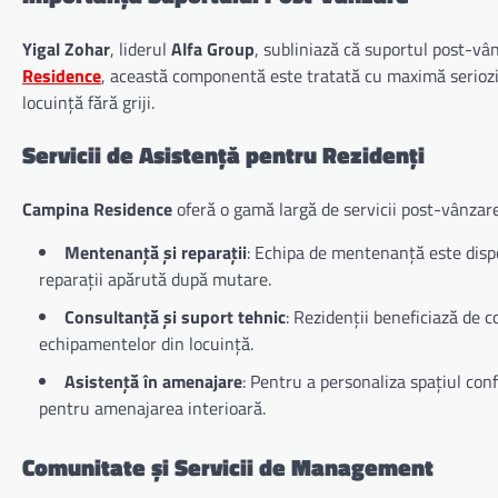
Yigal Zohar
, liderul
Alfa Group
, subliniază că suportul post-vâ
Residence
, această componentă este tratată cu maximă seriozit
locuință fără griji.
Servicii de Asistență pentru Rezidenți
Campina Residence
oferă o gamă largă de servicii post-vânzare
Mentenanță și reparații
: Echipa de mentenanță este disp
reparații apărută după mutare.
Consultanță și suport tehnic
: Rezidenții beneficiază de c
echipamentelor din locuință.
Asistență în amenajare
: Pentru a personaliza spațiul conf
pentru amenajarea interioară.
Comunitate și Servicii de Management