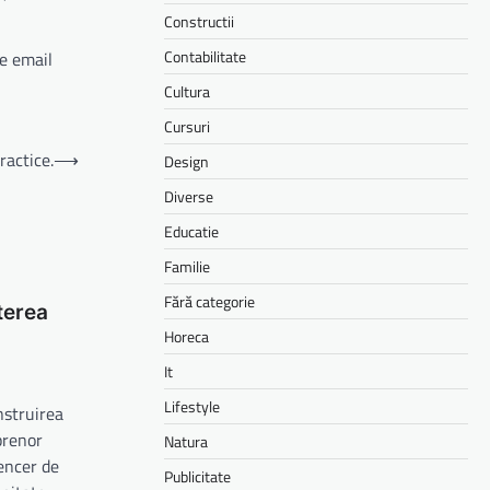
Constructii
Contabilitate
de email
Cultura
Cursuri
ractice.
⟶
Design
Diverse
Educatie
Familie
Fără categorie
terea
Horeca
It
Lifestyle
nstruirea
prenor
Natura
uencer de
Publicitate