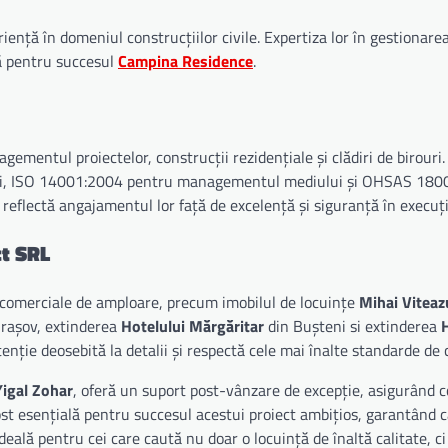
ență în domeniul construcțiilor civile. Expertiza lor în gestionarea
lă pentru succesul
Campina Residence
.
gementul proiectelor, construcții rezidențiale și clădiri de birour
ății, ISO 14001:2004 pentru managementul mediului și OHSAS 18
reflectă angajamentul lor față de excelență și siguranță în execuția
ct SRL
i comerciale de amploare, precum imobilul de locuințe
Mihai Viteaz
rașov, extinderea
Hotelului Mărgăritar
din Bușteni si extinderea
tenție deosebită la detalii și respectă cele mai înalte standarde de c
Yigal Zohar
, oferă un suport post-vânzare de excepție, asigurând c
st esențială pentru succesul acestui proiect ambițios, garantând ca
eală pentru cei care caută nu doar o locuință de înaltă calitate, ci 