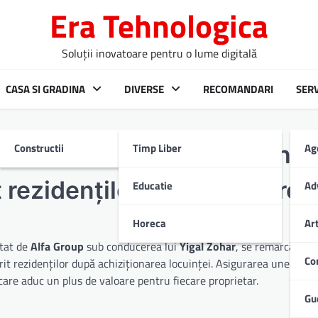
Era Tehnologica
Soluții inovatoare pentru o lume digitală
CASA SI GRADINA
DIVERSE
RECOMANDARI
SERV
Constructii
Timp Liber
Ag
din Alfa Group: Yigal Zohar
t rezidenților post-vânzare
Educatie
Ad
Horeca
Ar
ltat de
Alfa Group
sub conducerea lui
Yigal Zohar
, se remarcă nu d
Co
erit rezidenților după achiziționarea locuinței. Asigurarea unei exp
care aduc un plus de valoare pentru fiecare proprietar.
Gu