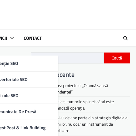
ICII
CONTACT
Caută
enție SEO
Articole recente
vertoriale SEO
Lansarea proiectului „O nouă șansă
independenței”
ticole SEO
Chisturile și tumorile splinei: când este
oar prin
recomandată operația
municate De Presă
eriențe de
De ce AI-ul devine parte din strategia digitala a
companiilor, nu doar un instrument de
est Post & Link Building
automatizare