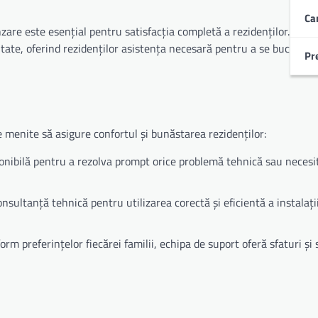
Ca
nzare este esențial pentru satisfacția completă a rezidenților. La
C
ate, oferind rezidenților asistența necesară pentru a se bucura d
Pr
 menite să asigure confortul și bunăstarea rezidenților:
onibilă pentru a rezolva prompt orice problemă tehnică sau necesi
onsultanță tehnică pentru utilizarea corectă și eficientă a instalații
orm preferințelor fiecărei familii, echipa de suport oferă sfaturi și s