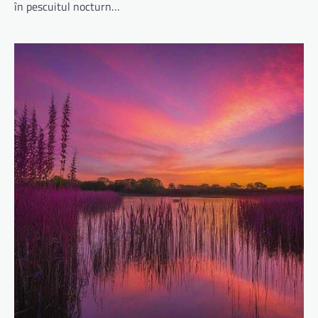
în pescuitul nocturn…