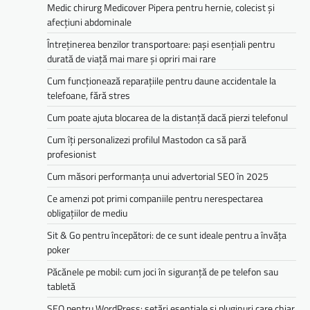
Medic chirurg Medicover Pipera pentru hernie, colecist și
afecțiuni abdominale
Întreținerea benzilor transportoare: pași esențiali pentru
durată de viață mai mare și opriri mai rare
Cum funcționează reparațiile pentru daune accidentale la
telefoane, fără stres
Cum poate ajuta blocarea de la distanță dacă pierzi telefonul
Cum îți personalizezi profilul Mastodon ca să pară
profesionist
Cum măsori performanța unui advertorial SEO în 2025
Ce amenzi pot primi companiile pentru nerespectarea
obligațiilor de mediu­­
Sit & Go pentru începători: de ce sunt ideale pentru a învăța
poker
Păcănele pe mobil: cum joci în siguranță de pe telefon sau
tabletă
SEO pentru WordPress: setări esențiale și pluginuri care chiar