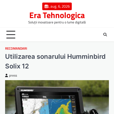
Skip
J, aug. 6, 2026
to
Era Tehnologica
content
Soluții inovatoare pentru o lume digitală
RECOMANDARI
Utilizarea sonarului Humminbird
Solix 12
press