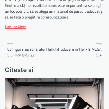
Pentru a obține rezultate bune, este important să se alegă
un loc potrivit, să se alegă un material de pescuit adecvat și
să se facă o pregătire corespunzătoare.
DanubeAlert
Navigare
⟵
⟶
în
Configurarea sonarului Helix
Introducere în Helix 9 MEGA
5 CHIRP GPS G2
SI+
articole
Citeste si