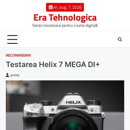
Skip
vin, aug. 7, 2026
to
Era Tehnologica
content
Soluții inovatoare pentru o lume digitală
RECOMANDARI
Testarea Helix 7 MEGA DI+
press