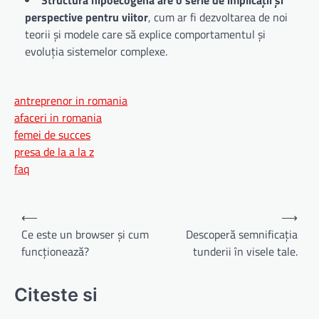
perspective pentru viitor
, cum ar fi dezvoltarea de noi
teorii și modele care să explice comportamentul și
evoluția sistemelor complexe.
antreprenor in romania
afaceri in romania
femei de succes
presa de la a la z
faq
Navigare
⟵
⟶
în
Ce este un browser și cum
Descoperă semnificația
funcționează?
tunderii în visele tale.
articole
Citeste si