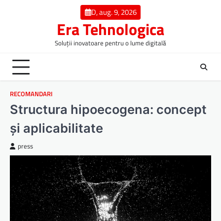
Skip
D, aug. 9, 2026
to
Era Tehnologica
content
Soluții inovatoare pentru o lume digitală
RECOMANDARI
Structura hipoecogena: concept
și aplicabilitate
press