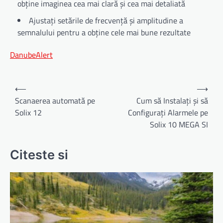
obține imaginea cea mai clară și cea mai detaliată
Ajustați setările de frecvență și amplitudine a
semnalului pentru a obține cele mai bune rezultate
DanubeAlert
Navigare
⟵
⟶
în
Scanaerea automată pe
Cum să Instalați și să
Solix 12
Configurați Alarmele pe
articole
Solix 10 MEGA SI
Citeste si