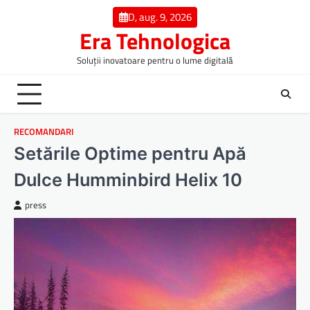
Skip
D, aug. 9, 2026
to
Era Tehnologica
content
Soluții inovatoare pentru o lume digitală
RECOMANDARI
Setările Optime pentru Apă
Dulce Humminbird Helix 10
press