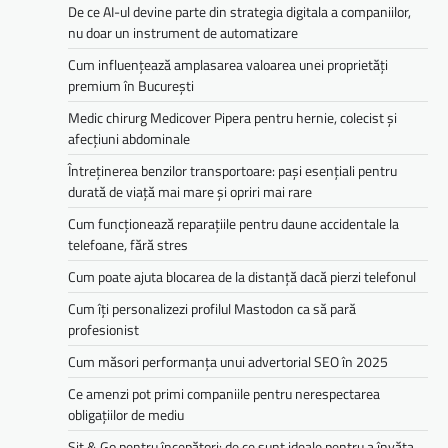
De ce AI-ul devine parte din strategia digitala a companiilor,
nu doar un instrument de automatizare
Cum influențează amplasarea valoarea unei proprietăți
premium în București
Medic chirurg Medicover Pipera pentru hernie, colecist și
afecțiuni abdominale
Întreținerea benzilor transportoare: pași esențiali pentru
durată de viață mai mare și opriri mai rare
Cum funcționează reparațiile pentru daune accidentale la
telefoane, fără stres
Cum poate ajuta blocarea de la distanță dacă pierzi telefonul
Cum îți personalizezi profilul Mastodon ca să pară
profesionist
Cum măsori performanța unui advertorial SEO în 2025
Ce amenzi pot primi companiile pentru nerespectarea
obligațiilor de mediu­­
Sit & Go pentru începători: de ce sunt ideale pentru a învăța