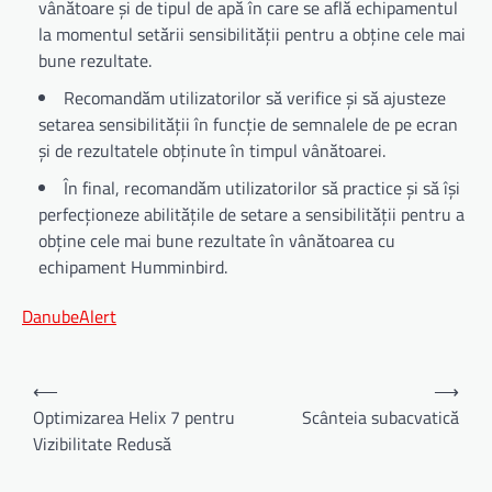
vânătoare și de tipul de apă în care se află echipamentul
la momentul setării sensibilității pentru a obține cele mai
bune rezultate.
Recomandăm utilizatorilor să verifice și să ajusteze
setarea sensibilității în funcție de semnalele de pe ecran
și de rezultatele obținute în timpul vânătoarei.
În final, recomandăm utilizatorilor să practice și să își
perfecționeze abilitățile de setare a sensibilității pentru a
obține cele mai bune rezultate în vânătoarea cu
echipament Humminbird.
DanubeAlert
Navigare
⟵
⟶
în
Optimizarea Helix 7 pentru
Scânteia subacvatică
Vizibilitate Redusă
articole