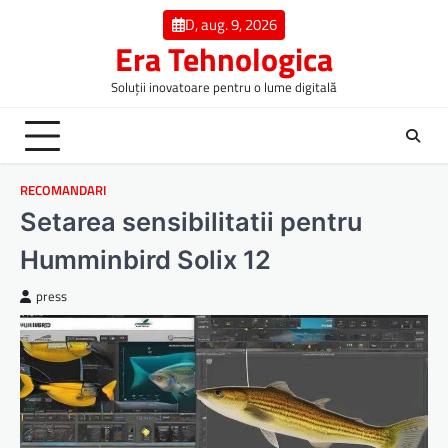
Skip
D, aug. 9, 2026
to
Era Tehnologica
content
Soluții inovatoare pentru o lume digitală
RECOMANDARI
Setarea sensibilitatii pentru
Humminbird Solix 12
press