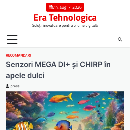
Skip
vin, aug. 7, 2026
to
Era Tehnologica
content
Soluții inovatoare pentru o lume digitală
RECOMANDARI
Senzori MEGA DI+ și CHIRP în
apele dulci
press