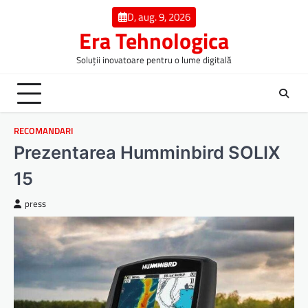
Skip
D, aug. 9, 2026
to
Era Tehnologica
content
Soluții inovatoare pentru o lume digitală
RECOMANDARI
Prezentarea Humminbird SOLIX
15
press