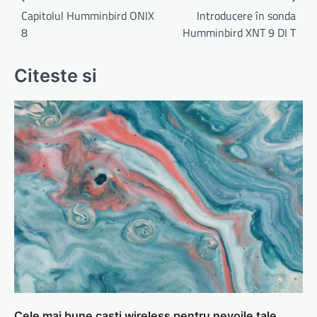
în
Capitolul Humminbird ONIX
Introducere în sonda
8
Humminbird XNT 9 DI T
articole
Citeste si
Cele mai bune casti wireless pentru nevoile tale