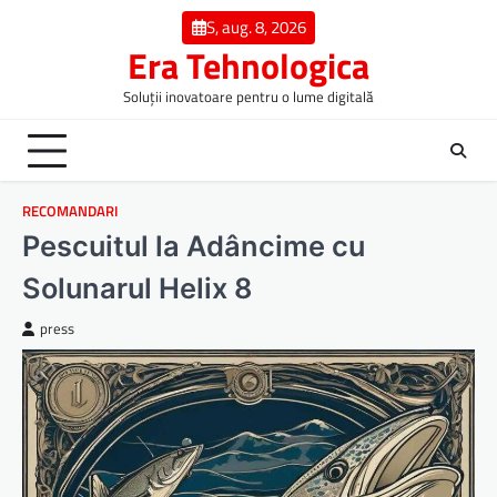
Skip
S, aug. 8, 2026
to
Era Tehnologica
content
Soluții inovatoare pentru o lume digitală
RECOMANDARI
Pescuitul la Adâncime cu
Solunarul Helix 8
press