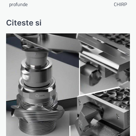
profunde
CHIRP
articole
Citeste si