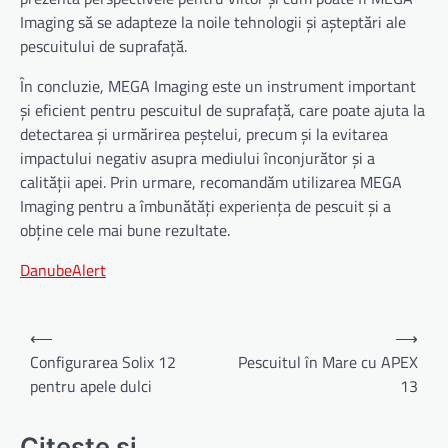
Imaging să se adapteze la noile tehnologii și așteptări ale
pescuitului de suprafață.
În concluzie, MEGA Imaging este un instrument important
și eficient pentru pescuitul de suprafață, care poate ajuta la
detectarea și urmărirea peștelui, precum și la evitarea
impactului negativ asupra mediului înconjurător și a
calității apei. Prin urmare, recomandăm utilizarea MEGA
Imaging pentru a îmbunătăți experiența de pescuit și a
obține cele mai bune rezultate.
DanubeAlert
Navigare
⟵
⟶
în
Configurarea Solix 12
Pescuitul în Mare cu APEX
pentru apele dulci
13
articole
Citeste si