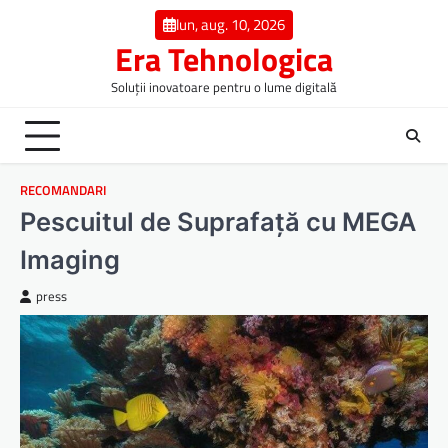
Skip
lun, aug. 10, 2026
to
Era Tehnologica
content
Soluții inovatoare pentru o lume digitală
RECOMANDARI
Pescuitul de Suprafață cu MEGA
Imaging
press