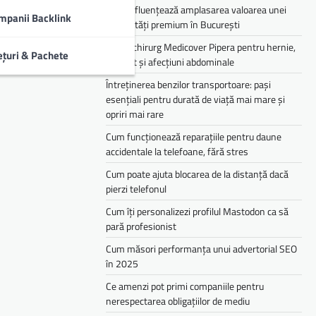
Cum influențează amplasarea valoarea unei
mpanii Backlink
proprietăți premium în București
Medic chirurg Medicover Pipera pentru hernie,
ețuri & Pachete
colecist și afecțiuni abdominale
Întreținerea benzilor transportoare: pași
esențiali pentru durată de viață mai mare și
opriri mai rare
Cum funcționează reparațiile pentru daune
accidentale la telefoane, fără stres
Cum poate ajuta blocarea de la distanță dacă
pierzi telefonul
Cum îți personalizezi profilul Mastodon ca să
pară profesionist
Cum măsori performanța unui advertorial SEO
în 2025
Ce amenzi pot primi companiile pentru
nerespectarea obligațiilor de mediu­­