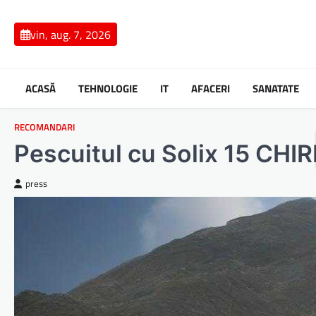
Skip
to
vin, aug. 7, 2026
content
ACASĂ
TEHNOLOGIE
IT
AFACERI
SANATATE
RECOMANDARI
Pescuitul cu Solix 15 CHI
press