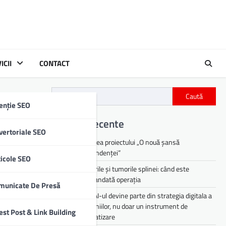
ICII
CONTACT
Caută
enție SEO
Articole recente
vertoriale SEO
Lansarea proiectului „O nouă șansă
independenței”
ticole SEO
Chisturile și tumorile splinei: când este
recomandată operația
municate De Presă
De ce AI-ul devine parte din strategia digitala a
companiilor, nu doar un instrument de
est Post & Link Building
automatizare