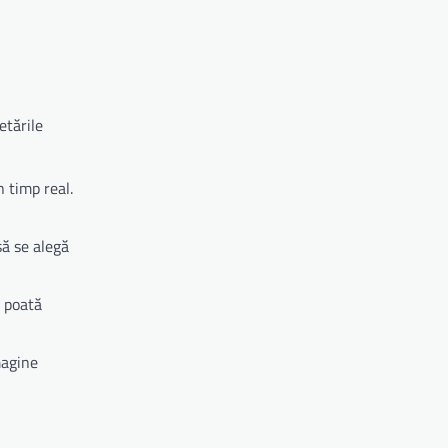
etările
 timp real.
să se alegă
e poată
magine