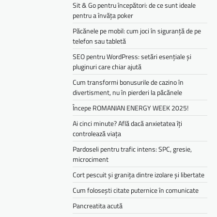
Sit & Go pentru începători: de ce sunt ideale
pentru a învăța poker
Păcănele pe mobil: cum joci în siguranță de pe
telefon sau tabletă
SEO pentru WordPress: setări esențiale și
pluginuri care chiar ajută
Cum transformi bonusurile de cazino în
divertisment, nu în pierderi la păcănele
Începe ROMANIAN ENERGY WEEK 2025!
Ai cinci minute? Află dacă anxietatea îți
controlează viața
Pardoseli pentru trafic intens: SPC, gresie,
microciment
Cort pescuit și granița dintre izolare și libertate
Cum folosești citate puternice în comunicate
Pancreatita acută