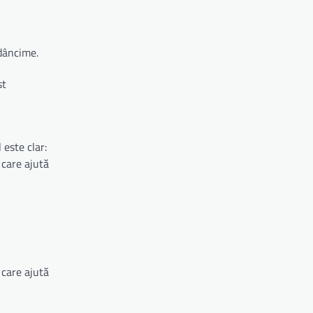
adâncime.
st
este clar:
 care ajută
 care ajută