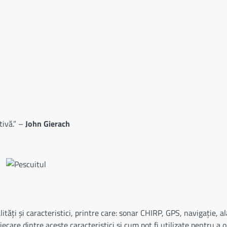
tivă.” –
John Gierach
ăți și caracteristici, printre care: sonar CHIRP, GPS, navigație, a
fiecare dintre aceste caracteristici și cum pot fi utilizate pentru a 