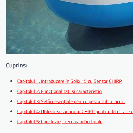
Cuprins:
Capitolul 1: Introducere în Solix 15 cu Senzor CHIRP
Capitolul 2: Funcționalități și caracteristici
Capitolul 3: Setări esențiale pentru pescuitul în lacuri
Capitolul 4: Utilizarea sonarului CHIRP pentru detectarea 
Capitolul 5: Concluzii și recomandări finale