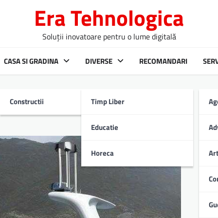
Era Tehnologica
Soluții inovatoare pentru o lume digitală
CASA SI GRADINA
DIVERSE
RECOMANDARI
SERV
Constructii
Timp Liber
Ag
RP
Educatie
Ad
Horeca
Ar
Co
Gu