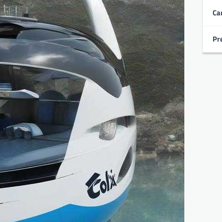
Ca
Pr