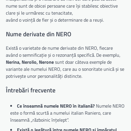
nume sunt de obicei persoane care își stabilesc obiective
clare și le urmăresc cu tenacitate,
având o voință de fier și o determinare de a reuși.
Nume derivate din NERO
Există o varietate de nume derivate din NERO, fiecare
având o semnificație și o rezonanță specifică. De exemplu,
Nerina, Nerolio, Nerone
sunt doar câteva exemple de
variante ale numelui NERO, care au o sonoritate unică și se
potrivește unor personalități distincte.
Întrebări frecvente
Ce înseamnă numele NERO în italiană?
Numele NERO
este o formă scurtă a numelui italian Raniero, care
înseamnă „războinic înțelept”.
Există o legătură între numele NERO și împăratul