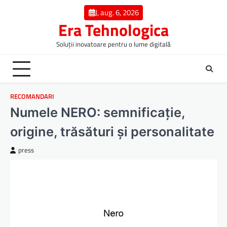
Skip
J, aug. 6, 2026
to
Era Tehnologica
content
Soluții inovatoare pentru o lume digitală
RECOMANDARI
Numele NERO: semnificație,
origine, trăsături și personalitate
press