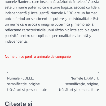
numele Raniero, care înseamnă „războinic înțelept”. Acesta
este un nume puternic cu o istorie bogată, asociat cu lideri,
independență și inteligență. Numele NERO are un farmec
unic, oferind un sentiment de putere și individualitate. Este
un nume care evocă o imagine puternică și memorabilă,
reflectând caracteristicile unui războinic înțelept, o alegere
potrivită pentru un copil cu o personalitate vibrantă și
independentă.
Nume unice pentru animale de companie
Navigare
⟵
⟶
în
Numele FEDELE:
Numele DARACH:
semnificație, origine,
semnificație, origine,
articole
trăsături și personalitate
trăsături și personalitate
Citeste si