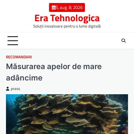
Skip
S, aug. 8, 2026
to
Era Tehnologica
content
Soluții inovatoare pentru o lume digitală
RECOMANDARI
Măsurarea apelor de mare
adâncime
press