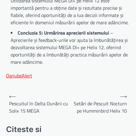
Utilizarea sistemului MEGA DI+ pe Helix 12 este
importantă pentru a obține date și rezultate precise și
fiabile, oferind oportunități de a lua decizii informate și
eficiente în domeniul măsurării apelor de mare adâncime.
Concluzia 5: Urmărirea aprecierii sistemului
–
Aprecierile și feedback-urile vor ajuta la îmbunătățirea și
dezvoltarea sistemului MEGA DI+ pe Helix 12, oferind
oportunități de a îmbunătăți practica măsurării apelor de
mare adâncime.
DanubeAlert
Navigare
⟵
⟶
în
Pescuitul în Delta Dunării cu
Setări de Pescuit Nocturn
Solix 15 MEGA
pe Humminbird Helix 10
articole
Citeste si