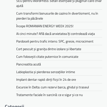
SEO pentru WordPress: setări esențiale și pluginuri care chiar
ajută
Cum transformi bonusurile de cazino în divertisment, nu în
pierderi la păcănele
Începe ROMANIAN ENERGY WEEK 2025!
Ai cinci minute? Află dacă anxietatea îți controlează viața
Pardoseli pentru trafic intens: SPC, gresie, microciment
Cort pescuit și granița dintre izolare și libertate
Cum folosești citate puternice în comunicate
Pancreatita acută
Labioplastia și pierderea senzațiilor intime
Implant dentar rapid: dinți ficși în 24 de ore
Excursie în Delta: cum rezervi barca, ghidul și traseul
Tratamente faciale în sarcină: ce e sigur și ce nu
Categorii