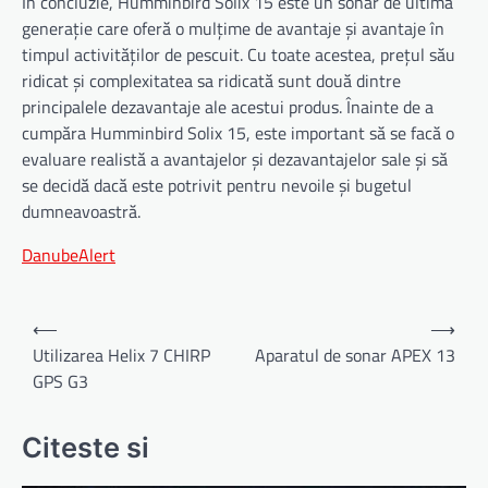
În concluzie, Humminbird Solix 15 este un sonar de ultimă
generație care oferă o mulțime de avantaje și avantaje în
timpul activităților de pescuit. Cu toate acestea, prețul său
ridicat și complexitatea sa ridicată sunt două dintre
principalele dezavantaje ale acestui produs. Înainte de a
cumpăra Humminbird Solix 15, este important să se facă o
evaluare realistă a avantajelor și dezavantajelor sale și să
se decidă dacă este potrivit pentru nevoile și bugetul
dumneavoastră.
DanubeAlert
Navigare
⟵
⟶
în
Utilizarea Helix 7 CHIRP
Aparatul de sonar APEX 13
GPS G3
articole
Citeste si