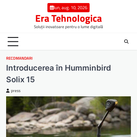
Skip
lun, aug. 10, 2026
to
Era Tehnologica
content
Soluții inovatoare pentru o lume digitală
RECOMANDARI
Introducerea în Humminbird
Solix 15
press