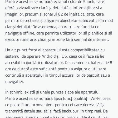
Printre acestea se numără ecranul color de 5 inch, care
oferă o vizualizare clară și detaliată a informațiilor și a
imaginilor, precum și sonarul G2 de înaltă calitate, care
permite detectarea și afișarea obiectelor subacvatice în mod
clar și detaliat. De asemenea, aparatul are funcția de
navigație offline, care permite utilizatorilor să planifice și să
execute itinerare, chiar și în zone fără semnal de internet.
Un alt punct forte al aparatului este compatibilitatea cu
sistemul de operare Android și iOS, ceea ce îl face să fie
accesibil majorității utilizatorilor. De asemenea, bateria de 8
ore de durată este suficientă pentru a asigura o utilizare
continuă a aparatului în timpul excursiilor de pescuit sau a
navigației.
În schimb, există și unele puncte slabe ale aparatului.
Printre acestea se numără lipsa funcționalității Wi-Fi, ceea
ce poate fi un inconvenient pentru cei care doresc să își
transmită datele sau să își facă backupuri în timp real. De
asemenea, aparatul poate fi puțin greoi și dificil de utilizat