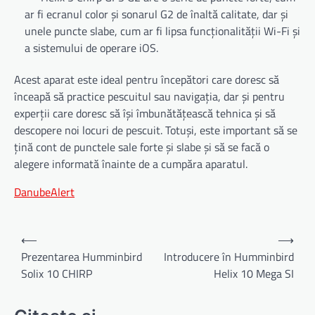
ar fi ecranul color și sonarul G2 de înaltă calitate, dar și
unele puncte slabe, cum ar fi lipsa funcționalității Wi-Fi și
a sistemului de operare iOS.
Acest aparat este ideal pentru începători care doresc să
înceapă să practice pescuitul sau navigația, dar și pentru
experții care doresc să își îmbunătățească tehnica și să
descopere noi locuri de pescuit. Totuși, este important să se
țină cont de punctele sale forte și slabe și să se facă o
alegere informată înainte de a cumpăra aparatul.
DanubeAlert
Navigare
⟵
⟶
în
Prezentarea Humminbird
Introducere în Humminbird
Solix 10 CHIRP
Helix 10 Mega SI
articole