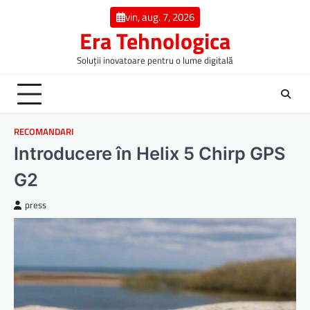
Skip
vin, aug. 7, 2026
to
Era Tehnologica
content
Soluții inovatoare pentru o lume digitală
RECOMANDARI
Introducere în Helix 5 Chirp GPS
G2
press