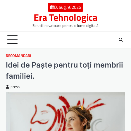
Skip
D, aug. 9, 2026
to
Era Tehnologica
content
Soluții inovatoare pentru o lume digitală
RECOMANDARI
Idei de Paște pentru toți membrii
familiei.
press