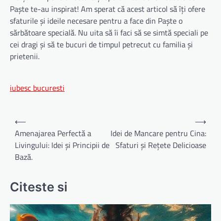
Paște te-au inspirat! Am sperat că acest articol să îți ofere
sfaturile și ideile necesare pentru a face din Paște o
sărbătoare specială. Nu uita să îi faci să se simtă speciali pe
cei dragi și să te bucuri de timpul petrecut cu familia și
prietenii.
iubesc bucuresti
Navigare
⟵
⟶
în
Amenajarea Perfectă a
Idei de Mancare pentru Cina:
Livingului: Idei și Principii de
Sfaturi și Rețete Delicioase
articole
Bază.
Citeste si