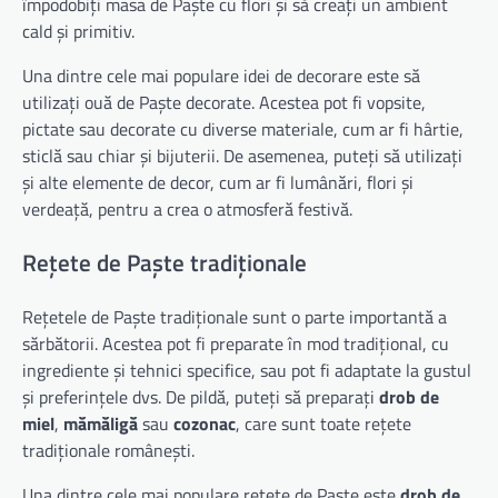
împodobiți masa de Paște cu flori și să creați un ambient
cald și primitiv.
Una dintre cele mai populare idei de decorare este să
utilizați ouă de Paște decorate. Acestea pot fi vopsite,
pictate sau decorate cu diverse materiale, cum ar fi hârtie,
sticlă sau chiar și bijuterii. De asemenea, puteți să utilizați
și alte elemente de decor, cum ar fi lumânări, flori și
verdeață, pentru a crea o atmosferă festivă.
Rețete de Paște tradiționale
Rețetele de Paște tradiționale sunt o parte importantă a
sărbătorii. Acestea pot fi preparate în mod tradițional, cu
ingrediente și tehnici specifice, sau pot fi adaptate la gustul
și preferințele dvs. De pildă, puteți să preparați
drob de
miel
,
mămăligă
sau
cozonac
, care sunt toate rețete
tradiționale românești.
Una dintre cele mai populare rețete de Paște este
drob de