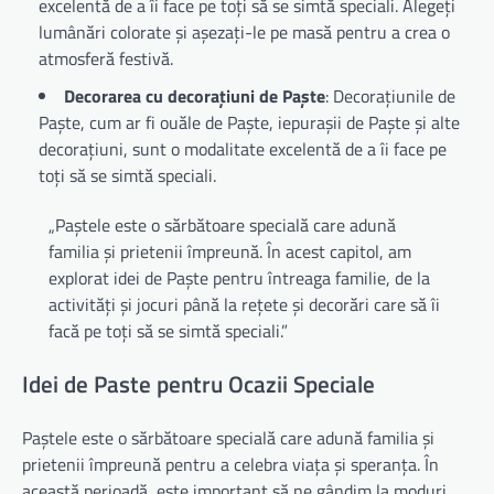
excelentă de a îi face pe toți să se simtă speciali. Alegeți
lumânări colorate și așezați-le pe masă pentru a crea o
atmosferă festivă.
Decorarea cu decorațiuni de Paște
: Decorațiunile de
Paște, cum ar fi ouăle de Paște, iepurașii de Paște și alte
decorațiuni, sunt o modalitate excelentă de a îi face pe
toți să se simtă speciali.
„Paștele este o sărbătoare specială care adună
familia și prietenii împreună. În acest capitol, am
explorat idei de Paște pentru întreaga familie, de la
activități și jocuri până la rețete și decorări care să îi
facă pe toți să se simtă speciali.”
Idei de Paste pentru Ocazii Speciale
Paștele este o sărbătoare specială care adună familia și
prietenii împreună pentru a celebra viața și speranța. În
această perioadă, este important să ne gândim la moduri