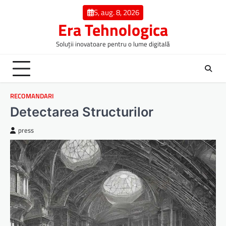
Skip
S, aug. 8, 2026
to
Era Tehnologica
content
Soluții inovatoare pentru o lume digitală
RECOMANDARI
Detectarea Structurilor
press