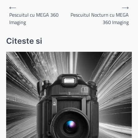
Navigare
⟵
⟶
în
Pescuitul cu MEGA 360
Pescuitul Nocturn cu MEGA
Imaging
360 Imaging
articole
Citeste si