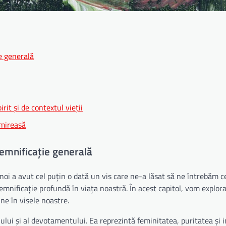
e generală
rit și de contextul vieții
 mireasă
semnificație generală
e noi a avut cel puțin o dată un vis care ne-a lăsat să ne întrebăm 
emnificație profundă în viața noastră. În acest capitol, vom explor
ne în visele noastre.
ciului și al devotamentului. Ea reprezintă feminitatea, puritatea și 