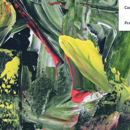
Ca
Pr