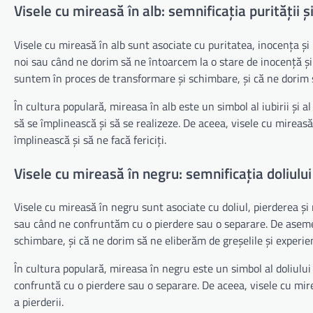
Visele cu mireasă în alb: semnificația purității ș
Visele cu mireasă în alb sunt asociate cu puritatea, inocența și
noi sau când ne dorim să ne întoarcem la o stare de inocență și
suntem în proces de transformare și schimbare, și că ne dorim s
În cultura populară, mireasa în alb este un simbol al iubirii și 
să se împlinească și să se realizeze. De aceea, visele cu mireas
împlinească și să ne facă fericiți.
Visele cu mireasă în negru: semnificația doliului 
Visele cu mireasă în negru sunt asociate cu doliul, pierderea ș
sau când ne confruntăm cu o pierdere sau o separare. De aseme
schimbare, și că ne dorim să ne eliberăm de greșelile și experie
În cultura populară, mireasa în negru este un simbol al doliului ș
confruntă cu o pierdere sau o separare. De aceea, visele cu mi
a pierderii.