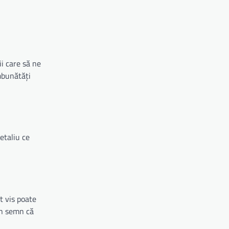
i care să ne
mbunătăți
etaliu ce
t vis poate
un semn că