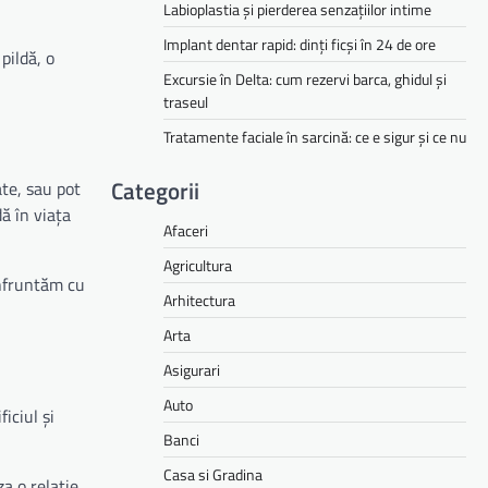
Labioplastia și pierderea senzațiilor intime
Implant dentar rapid: dinți ficși în 24 de ore
pildă, o
Excursie în Delta: cum rezervi barca, ghidul și
traseul
Tratamente faciale în sarcină: ce e sigur și ce nu
Categorii
ate, sau pot
dă în viața
Afaceri
Agricultura
onfruntăm cu
Arhitectura
Arta
Asigurari
Auto
iciul și
Banci
Casa si Gradina
za o relație