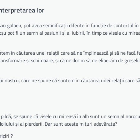
interpretarea lor
sau galben, pot avea semnificații diferite în funcție de contextul în
oșu pot fi un semn al pasiunii și al iubirii, în timp ce visele cu mire
ntem în căutarea unei relații care să ne împlinească și să ne facă fe
ansformare și schimbare, și că ne dorim să ne eliberăm de greșelil
i nostru, care ne spune că suntem în căutarea unei relații care s
pildă, se spune că visele cu mireasă în alb sunt un semn al norocul
oliului și al pierderii. Dar sunt aceste mituri adevărate?
icirii?