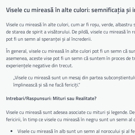
Visele cu mireasă în alte culori: semnificația și 
Visele cu mireasă în alte culori, cum ar fi roșu, verde, albastru 
de starea de spirit a visătorului. De pildă, visele cu mireasă în r
pot fi un semn al speranței și al încrederii.
În general, visele cu mireasă în alte culori pot fi un semn că su
asemenea, aceste vise pot fi un semn că suntem în proces de tr
experiențele negative din trecut.
„Visele cu mireasă sunt un mesaj din partea subconștientulu
împlinească și să ne facă fericiți.”
Intrebari/Raspunsuri: Mituri sau Realitate?
Visele cu mireasă sunt adesea asociate cu mituri și legende. De 
fericirii, în timp ce visele cu mireasă în negru sunt un semn al d
Visele cu mireasă în alb sunt un semn al norocului și al fer