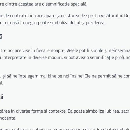
re dintre acestea are o semnificație specială.
e de contextul în care apare și de starea de spirit a visătorului. De 
 o mireasă în negru poate simboliza doliul și pierderea.
ră
tre noi are vise în fiecare noapte. Visele pot fi simple și neînsemn
 fi interpretate în diverse moduri, și pot avea o semnificație profun
, și să ne înțelegem mai bine pe noi înșine. Ele ne permit să ne c
l.
ră
rea în diverse forme și contexte. Ea poate simboliza iubirea, sacrif
inocența.
gine a iubitei, a soției sau a unei persoane dragi. Ea poate simboli