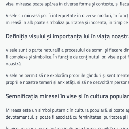
vise, mireasa poate apărea în diverse forme și contexte, și fieca
Visele cu mireasă pot fi interpretate în diverse moduri, în funcți
mireasă în alb poate simboliza puritatea și inocența, în timp ce
Definiția visului și importanța lui în viața noast
Visele sunt o parte naturală a procesului de somn, și fiecare din
fi complexe și simbolice. În funcție de conținutul lor, visele pot
noastră.
Visele ne permit să ne explorăm propriile gânduri și sentimente
propriile noastre temeri și anxietăți, și să ne dezvoltăm persona
Semnificația miresei în vise și în cultura popula
Mireasa este un simbol puternic în cultura populară, și poate apă
devotamentul, și poate fi asociată cu feminitatea, puritatea și 
În vise, mireasa poate apărea în diverse forme, de pildă ca o ima