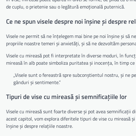
de cuplu, o prietenie sau o legătură emoțională puternică.
Ce ne spun visele despre noi înșine și despre rel
Visele ne permit să ne înțelegem mai bine pe noi înșine și să n
propriile noastre temeri și anxietăți, și să ne dezvoltăm persona
Visele cu mireasă pot fi interpretate în diverse moduri, în funcți
mireasă în alb poate simboliza puritatea și inocența, în timp ce
„Visele sunt o fereastră spre subconștientul nostru, și ne p
gânduri și sentimente.”
Tipuri de vise cu mireasă și semnificațiile lor
Visele cu mireasă sunt foarte diverse și pot avea semnificații dif
acest capitol, vom explora diferitele tipuri de vise cu mireasă ș
înșine și despre relațiile noastre.