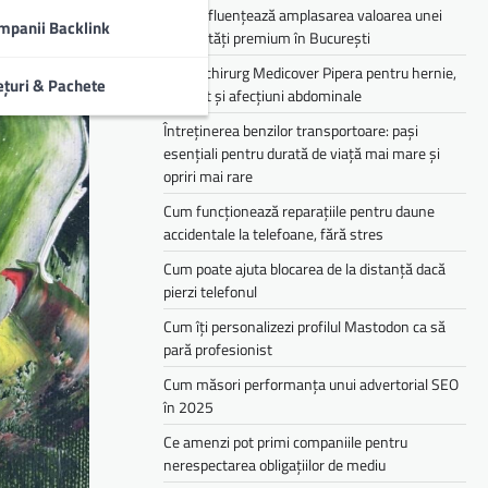
Cum influențează amplasarea valoarea unei
mpanii Backlink
proprietăți premium în București
Medic chirurg Medicover Pipera pentru hernie,
ețuri & Pachete
colecist și afecțiuni abdominale
Întreținerea benzilor transportoare: pași
esențiali pentru durată de viață mai mare și
opriri mai rare
Cum funcționează reparațiile pentru daune
accidentale la telefoane, fără stres
Cum poate ajuta blocarea de la distanță dacă
pierzi telefonul
Cum îți personalizezi profilul Mastodon ca să
pară profesionist
Cum măsori performanța unui advertorial SEO
în 2025
Ce amenzi pot primi companiile pentru
nerespectarea obligațiilor de mediu­­