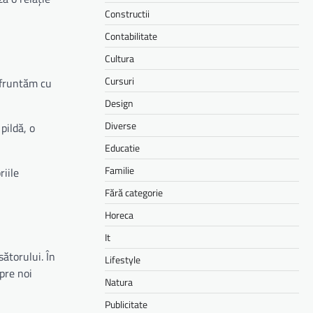
Constructii
Contabilitate
Cultura
Cursuri
nfruntăm cu
Design
Diverse
pildă, o
Educatie
Familie
riile
Fără categorie
Horeca
It
sătorului. În
Lifestyle
spre noi
Natura
Publicitate