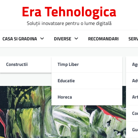
Era Tehnologica
Soluții inovatoare pentru o lume digitală
CASA SI GRADINA
DIVERSE
RECOMANDARI
SERV
Constructii
Timp Liber
Ag
selor cu mireasă
Educatie
Ad
Horeca
Ar
Co
Gu