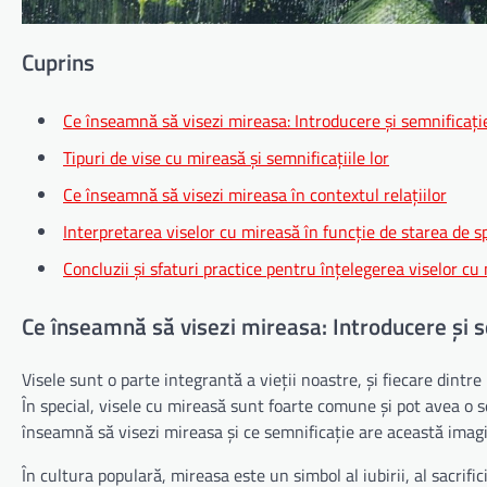
Cuprins
Ce înseamnă să visezi mireasa: Introducere și semnificați
Tipuri de vise cu mireasă și semnificațiile lor
Ce înseamnă să visezi mireasa în contextul relațiilor
Interpretarea viselor cu mireasă în funcție de starea de spi
Concluzii și sfaturi practice pentru înțelegerea viselor cu
Ce înseamnă să visezi mireasa: Introducere și 
Visele sunt o parte integrantă a vieții noastre, și fiecare dintr
În special, visele cu mireasă sunt foarte comune și pot avea o s
înseamnă să visezi mireasa și ce semnificație are această imagi
În cultura populară, mireasa este un simbol al iubirii, al sacrifi