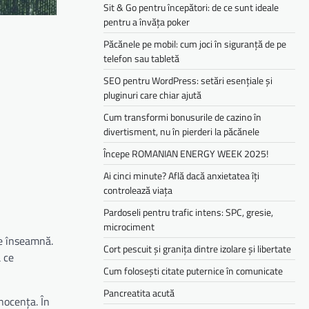
Sit & Go pentru începători: de ce sunt ideale
pentru a învăța poker
Păcănele pe mobil: cum joci în siguranță de pe
telefon sau tabletă
SEO pentru WordPress: setări esențiale și
pluginuri care chiar ajută
Cum transformi bonusurile de cazino în
divertisment, nu în pierderi la păcănele
Începe ROMANIAN ENERGY WEEK 2025!
Ai cinci minute? Află dacă anxietatea îți
controlează viața
Pardoseli pentru trafic intens: SPC, gresie,
microciment
ce înseamnă.
Cort pescuit și granița dintre izolare și libertate
a ce
Cum folosești citate puternice în comunicate
Pancreatita acută
inocența. În