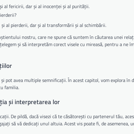
l fericirii, dar și al inocenței și al purității.
ierderii?
i al pierderii, dar și al transformării și al schimbării.
știentului nostru, care ne spune că suntem în căutarea unei relați
înțelegem și să interpretăm corect visele cu mireasă, pentru a ne î
iilor
 și pot avea multiple semnificații. În acest capitol, vom explora în d
cu familia.
ția și interpretarea lor
cații. De pildă, dacă visezi că te căsătorești cu partenerul tău, aces
gajați să vă dedicați unul altuia. Acest vis poate fi, de asemenea, 