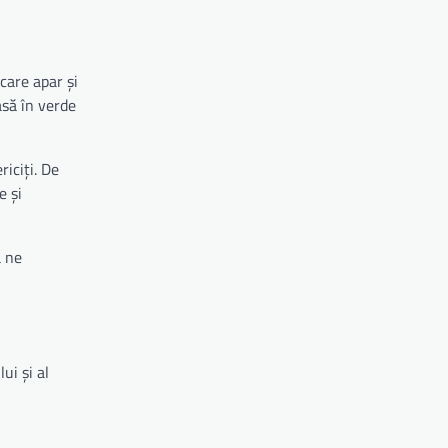
 care apar și
asă în verde
riciți. De
e și
ă ne
ui și al