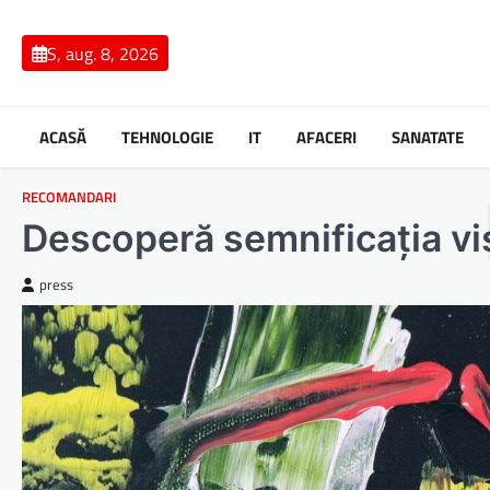
Skip
to
S, aug. 8, 2026
content
ACASĂ
TEHNOLOGIE
IT
AFACERI
SANATATE
RECOMANDARI
Descoperă semnificația vi
press