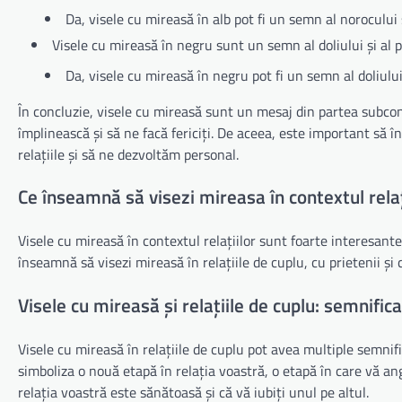
Da, visele cu mireasă în alb pot fi un semn al norocului și a
Visele cu mireasă în negru sunt un semn al doliului și al p
Da, visele cu mireasă în negru pot fi un semn al doliului ș
În concluzie, visele cu mireasă sunt un mesaj din partea subcon
împlinească și să ne facă fericiți. De aceea, este important să 
relațiile și să ne dezvoltăm personal.
Ce înseamnă să visezi mireasa în contextul relaț
Visele cu mireasă în contextul relațiilor sunt foarte interesante
înseamnă să visezi mireasă în relațiile de cuplu, cu prietenii și 
Visele cu mireasă și relațiile de cuplu: semnifica
Visele cu mireasă în relațiile de cuplu pot avea multiple semnifi
simboliza o nouă etapă în relația voastră, o etapă în care vă an
relația voastră este sănătoasă și că vă iubiți unul pe altul.