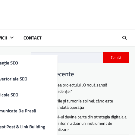
ICII
CONTACT
Caută
enție SEO
Articole recente
vertoriale SEO
Lansarea proiectului „O nouă șansă
independenței”
ticole SEO
Chisturile și tumorile splinei: când este
recomandată operația
municate De Presă
De ce AI-ul devine parte din strategia digitala a
companiilor, nu doar un instrument de
est Post & Link Building
automatizare