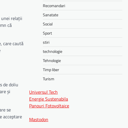
Recomandari
Sanatate
unei relații
Social
semn că
Sport
stiri
e, care caută
e
technologie
Tehnologie
Timp liber
Turism
s de doliu
are și
Universul Tech
Energie Sustenabila
Panouri Fotovoltaice
are se
de acceptare
Mastodon