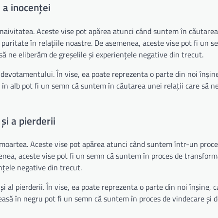
i a inocenței
 naivitatea. Aceste vise pot apărea atunci când suntem în căutarea 
 puritate în relațiile noastre. De asemenea, aceste vise pot fi un 
ă ne eliberăm de greșelile și experiențele negative din trecut.
al devotamentului. În vise, ea poate reprezenta o parte din noi înșin
ă în alb pot fi un semn că suntem în căutarea unei relații care să n
și a pierderii
i moartea. Aceste vise pot apărea atunci când suntem într-un proce
nea, aceste vise pot fi un semn că suntem în proces de transform
nțele negative din trecut.
i al pierderii. În vise, ea poate reprezenta o parte din noi înșine, c
reasă în negru pot fi un semn că suntem în proces de vindecare și 