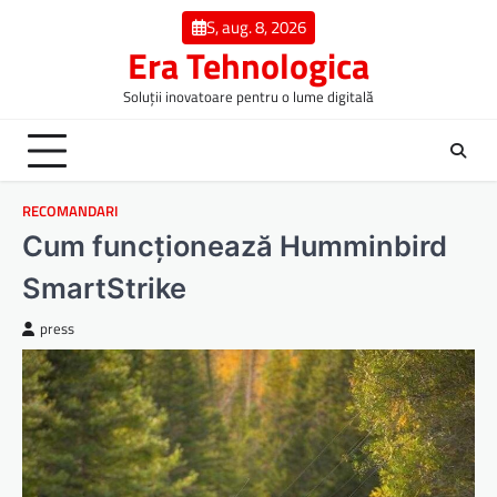
Skip
S, aug. 8, 2026
to
Era Tehnologica
content
Soluții inovatoare pentru o lume digitală
RECOMANDARI
Cum funcționează Humminbird
SmartStrike
press