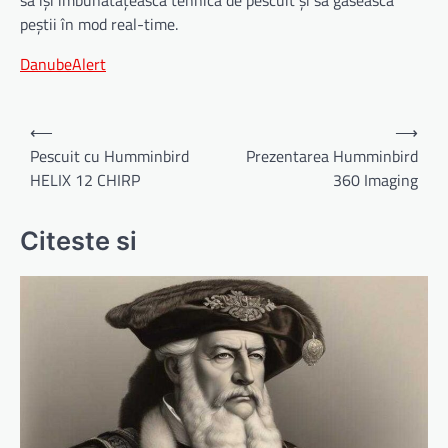
peștii în mod real-time.
DanubeAlert
Navigare
⟵
⟶
în
Pescuit cu Humminbird
Prezentarea Humminbird
HELIX 12 CHIRP
360 Imaging
articole
Citeste si