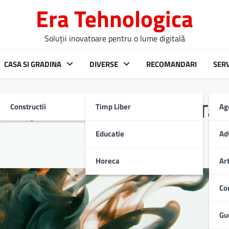
Era Tehnologica
Soluții inovatoare pentru o lume digitală
CASA SI GRADINA
DIVERSE
RECOMANDARI
SERV
Constructii
Timp Liber
Ag
Unic pentru Evenimentul Tău
Educatie
Ad
Horeca
Ar
Co
Gu