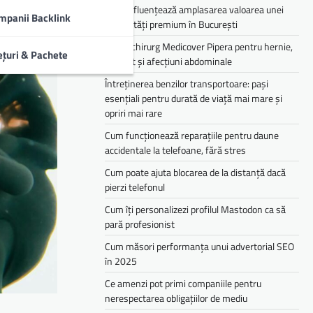
Cum influențează amplasarea valoarea unei
mpanii Backlink
proprietăți premium în București
Medic chirurg Medicover Pipera pentru hernie,
ețuri & Pachete
colecist și afecțiuni abdominale
Întreținerea benzilor transportoare: pași
esențiali pentru durată de viață mai mare și
opriri mai rare
Cum funcționează reparațiile pentru daune
accidentale la telefoane, fără stres
Cum poate ajuta blocarea de la distanță dacă
pierzi telefonul
Cum îți personalizezi profilul Mastodon ca să
pară profesionist
Cum măsori performanța unui advertorial SEO
în 2025
Ce amenzi pot primi companiile pentru
nerespectarea obligațiilor de mediu­­