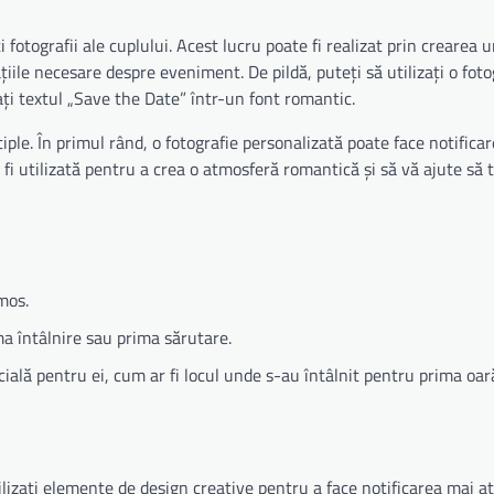
 fotografii ale cuplului. Acest lucru poate fi realizat prin crearea u
țiile necesare despre eveniment. De pildă, puteți să utilizați o foto
ați textul „Save the Date” într-un font romantic.
tiple. În primul rând, o fotografie personalizată poate face notifica
e fi utilizată pentru a crea o atmosferă romantică și să vă ajute să 
mos.
ma întâlnire sau prima sărutare.
cială pentru ei, cum ar fi locul unde s-au întâlnit pentru prima oar
lizați elemente de design creative pentru a face notificarea mai at