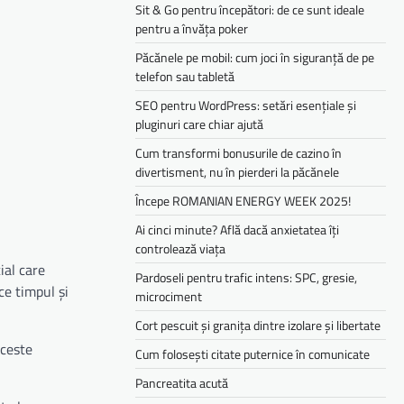
Sit & Go pentru începători: de ce sunt ideale
pentru a învăța poker
Păcănele pe mobil: cum joci în siguranță de pe
telefon sau tabletă
SEO pentru WordPress: setări esențiale și
pluginuri care chiar ajută
Cum transformi bonusurile de cazino în
divertisment, nu în pierderi la păcănele
Începe ROMANIAN ENERGY WEEK 2025!
Ai cinci minute? Află dacă anxietatea îți
controlează viața
ial care
Pardoseli pentru trafic intens: SPC, gresie,
ce timpul și
microciment
Cort pescuit și granița dintre izolare și libertate
Aceste
Cum folosești citate puternice în comunicate
Pancreatita acută