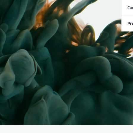
Ca
Pr