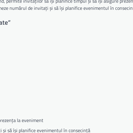
d, permite invitaților să își planifice timpul și să își asigure prezen
meze numărul de invitați și să își planifice evenimentul în consecin
ate”
e prezența la eveniment
 și să își planifice evenimentul în consecință