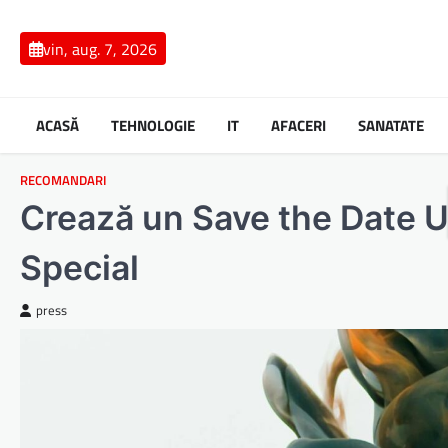
Skip
to
vin, aug. 7, 2026
content
ACASĂ
TEHNOLOGIE
IT
AFACERI
SANATATE
RECOMANDARI
Crează un Save the Date 
Special
press