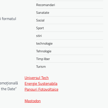
Recomandari
Sanatate
ți formatul
Social
Sport
stiri
technologie
Tehnologie
Timp liber
Turism
Universul Tech
i emoțională
Energie Sustenabila
e the Date”
Panouri Fotovoltaice
Mastodon