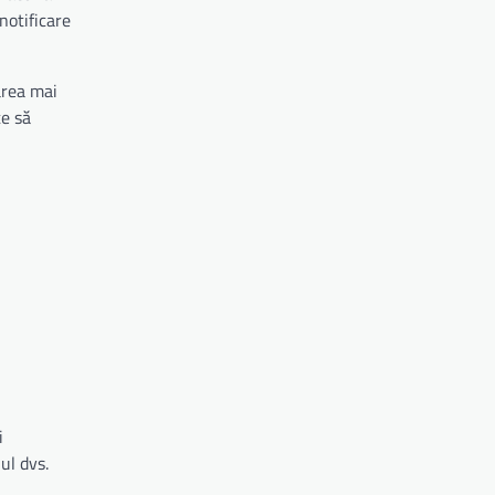
notificare
area mai
te să
i
ul dvs.