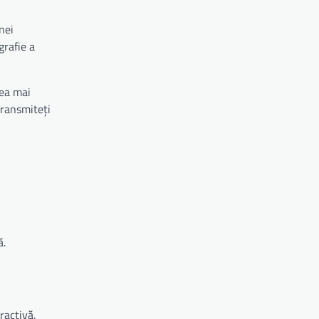
nei
grafie a
rea mai
transmiteți
ă.
ractivă.