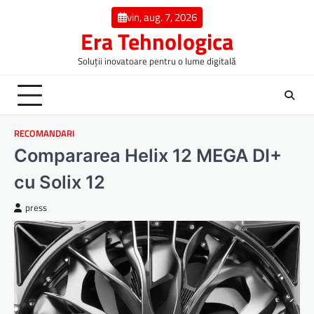
Skip
vin, aug. 7, 2026
to
Era Tehnologica
content
Soluții inovatoare pentru o lume digitală
RECOMANDARI
Compararea Helix 12 MEGA DI+
cu Solix 12
press