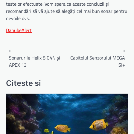
testelor efectuate. Vom spera ca aceste concluzii și
recomandări să vă ajute să alegăți cel mai bun sonar pentru
nevoile dvs.
DanubeAlert
Navigare
⟵
⟶
în
Sonarurile Helix 8 G4N și
Capitolul Senzorului MEGA
APEX 13
SI+
articole
Citeste si