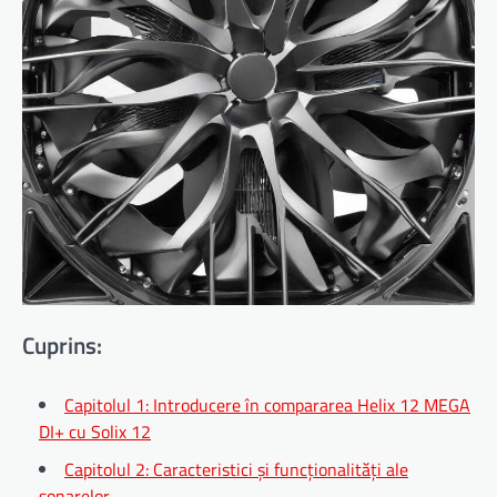
Cuprins:
Capitolul 1: Introducere în compararea Helix 12 MEGA
DI+ cu Solix 12
Capitolul 2: Caracteristici și funcționalități ale
sonarelor