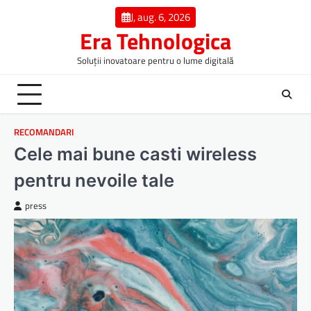
Skip
J, aug. 6, 2026
to
Era Tehnologica
content
Soluții inovatoare pentru o lume digitală
RECOMANDARI
Cele mai bune casti wireless
pentru nevoile tale
press