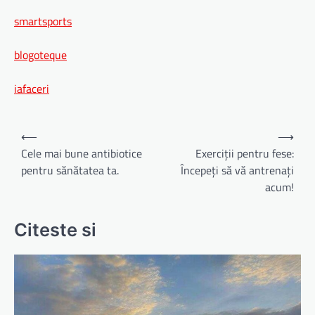
smartsports
blogoteque
iafaceri
Navigare
⟵
⟶
în
Cele mai bune antibiotice
Exerciții pentru fese:
pentru sănătatea ta.
Începeți să vă antrenați
articole
acum!
Citeste si